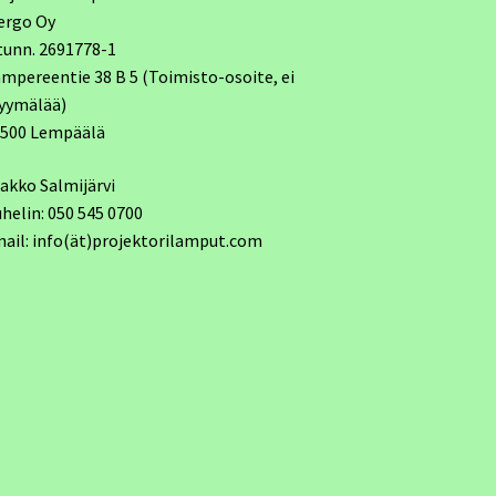
ergo Oy
tunn. 2691778-1
mpereentie 38 B 5 (Toimisto-osoite, ei
yymälää)
7500 Lempäälä
akko Salmijärvi
helin: 050 545 0700
ail: info(ät)projektorilamput.com