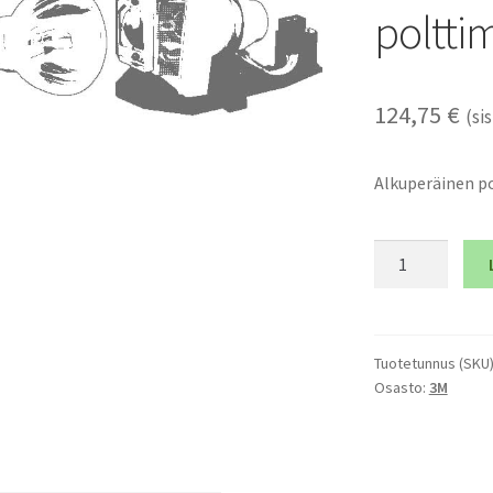
poltti
124,75
€
(sis
Alkuperäinen po
3M
X35N
-
Alkuperäinen
polttimo
Tuotetunnus (SKU
Osasto:
3M
ja
tarvikemoduli
määrä