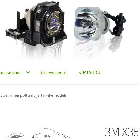
n asennus
Yhteystiedot
KIRJAUDU
kuperäinen polttimo ja tarvikemoduli
3M X35