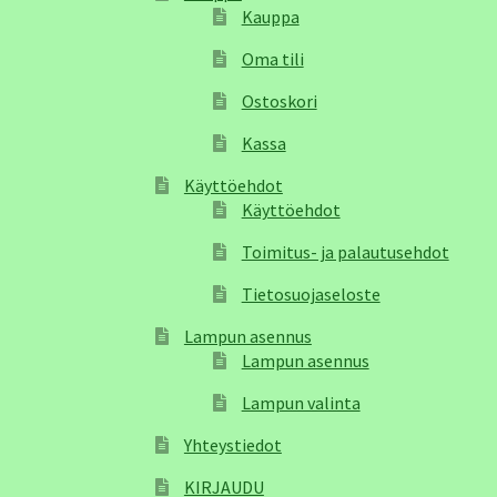
Kauppa
Oma tili
Ostoskori
Kassa
Käyttöehdot
Käyttöehdot
Toimitus- ja palautusehdot
Tietosuojaseloste
Lampun asennus
Lampun asennus
Lampun valinta
Yhteystiedot
KIRJAUDU