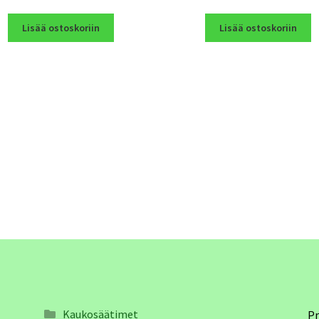
Lisää ostoskoriin
Lisää ostoskoriin
Kaukosäätimet
Pr