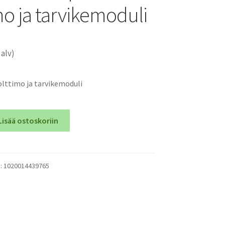
mo ja tarvikemoduli
 alv)
lttimo ja tarvikemoduli
Lisää ostoskoriin
):
1020014439765