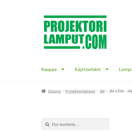
Siirry
Siirry
navigointiin
sisältöön
Kauppa
Käyttöehdot
Lampu
Etusivu
Projektorilamput
3M
3M X35N – Al
Etsi:
Haku