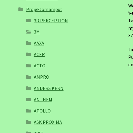
W
Projektorilamput
Y-
3D PERCEPTION
Ta
m
3M
3
AAXA
Ja
ACER
Pu
em
ACTO
AMPRO
ANDERS KERN
ANTHEM
APOLLO
ASK PROXIMA