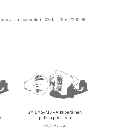
imo ja tarvikemoduli – X35N – 78-6972-0008-
n
3M DMS-710 – Alkuperäinen
i
pelkkä polttimo
135,29
€
(sis alv)