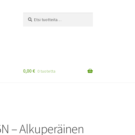
Etsi:
Haku
0,00
€
0 tuotetta
N – Alkuperäinen