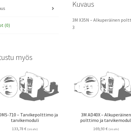
Kuvaus
aus
3M X35N – Alkuperäinen poltt
ot (0)
3
tustu myös
DMS-710 – Tarvikepolttimo ja
3M AD40X – Alkuperäine
tarvikemoduli
polttimo ja tarvikemodul
133,78
€
169,93
€
(sis alv)
(sis alv)