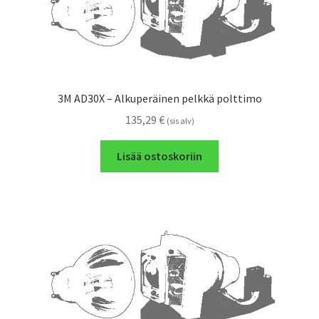
3M AD30X – Alkuperäinen pelkkä polttimo
135,29
€
(sis alv)
Lisää ostoskoriin