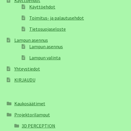
Käyttöehdot
Käyttöehdot
Toimitus- ja palautusehdot
Tietosuojaseloste
Lampun asennus
Lampun asennus
Lampun valinta
Yhteystiedot
KIRJAUDU
Kaukosäätimet
Projektorilamput
3D PERCEPTION