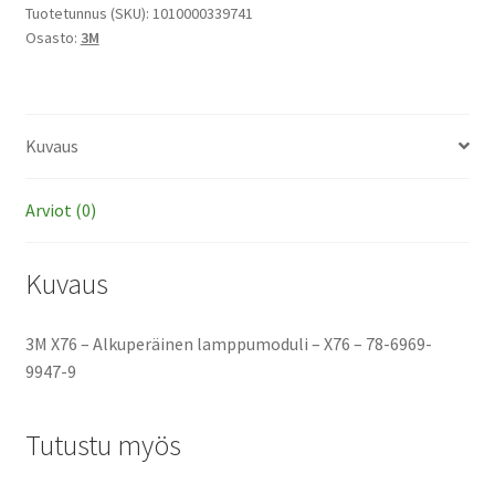
lamppumoduli
Tuotetunnus (SKU):
1010000339741
Osasto:
3M
määrä
Kuvaus
Arviot (0)
Kuvaus
3M X76 – Alkuperäinen lamppumoduli – X76 – 78-6969-
9947-9
Tutustu myös