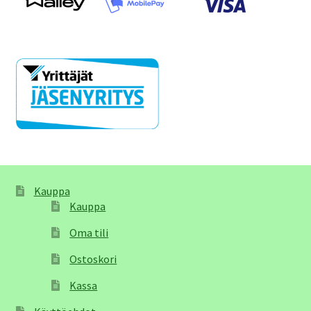
Kauppa
Kauppa
Oma tili
Ostoskori
Kassa