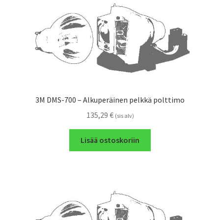
3M DMS-700 – Alkuperäinen pelkkä polttimo
135,29
€
(sis alv)
Lisää ostoskoriin