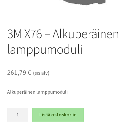
3M X76 – Alkuperäinen
lamppumoduli
261,79
€
(sis alv)
Alkuperäinen lamppumoduli
3M
Lisää ostoskoriin
X76
-
Alkuperäinen