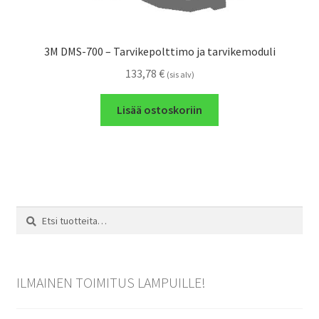
3M DMS-700 – Tarvikepolttimo ja tarvikemoduli
133,78
€
(sis alv)
Lisää ostoskoriin
Etsi:
Haku
ILMAINEN TOIMITUS LAMPUILLE!