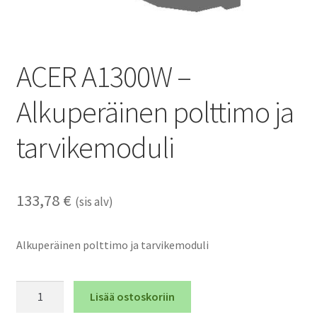
ACER A1300W –
Alkuperäinen polttimo ja
tarvikemoduli
133,78
€
(sis alv)
Alkuperäinen polttimo ja tarvikemoduli
ACER
Lisää ostoskoriin
A1300W