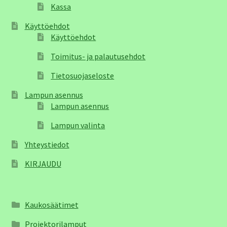
Kassa
Käyttöehdot
Käyttöehdot
Toimitus- ja palautusehdot
Tietosuojaseloste
Lampun asennus
Lampun asennus
Lampun valinta
Yhteystiedot
KIRJAUDU
Kaukosäätimet
Projektorilamput