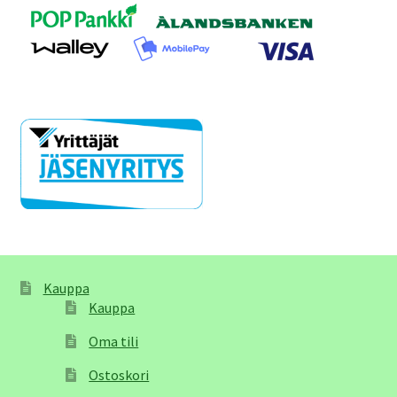
Kauppa
Kauppa
Oma tili
Ostoskori