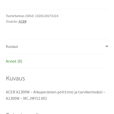
-
Alkuperäinen
polttimo
Tuotetunnus (SKU):
1020120273216
Osasto:
ACER
ja
tarvikemoduli
määrä
Kuvaus
Arviot (0)
Kuvaus
ACER A1300W – Alkuperäinen polttimo ja tarvikemoduli –
A1300W – MC.JMY11.001