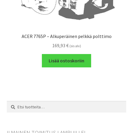
ACER 7765P – Alkuperäinen pelkkä polttimo
169,93
€
(sis alv)
Lisää ostoskoriin
Etsi:
Haku
ILMAINEN TOIMITUS LAMPUILLE!