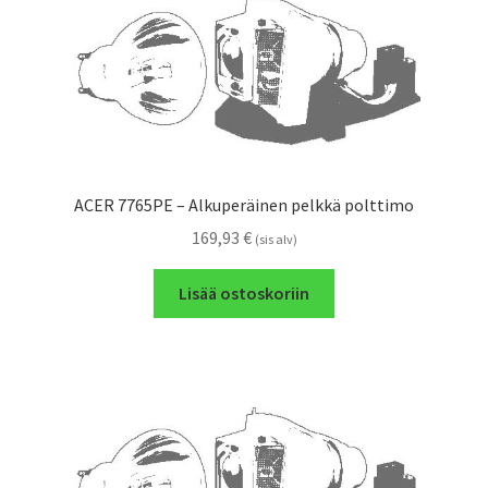
ACER 7765PE – Alkuperäinen pelkkä polttimo
169,93
€
(sis alv)
Lisää ostoskoriin