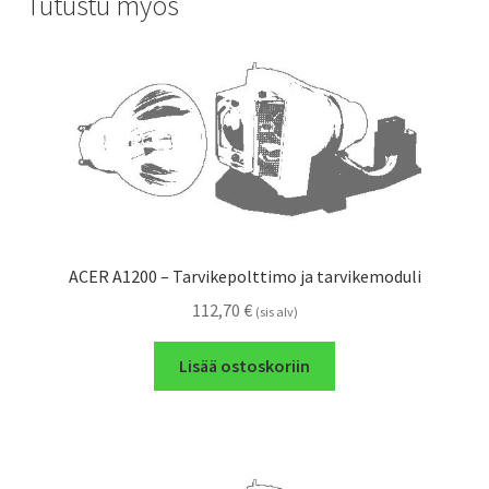
Tutustu myös
ACER A1200 – Tarvikepolttimo ja tarvikemoduli
112,70
€
(sis alv)
Lisää ostoskoriin