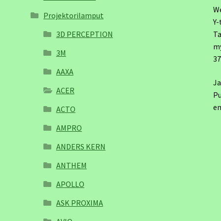
W
Projektorilamput
Y-
3D PERCEPTION
Ta
m
3M
3
AAXA
Ja
ACER
Pu
em
ACTO
AMPRO
ANDERS KERN
ANTHEM
APOLLO
ASK PROXIMA