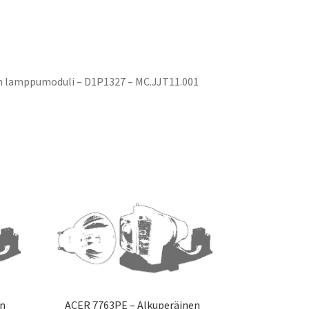
n lamppumoduli – D1P1327 – MC.JJT11.001
en
ACER 7763PE – Alkuperäinen