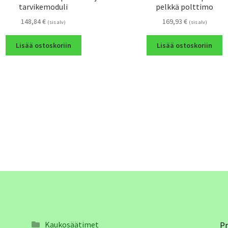
tarvikemoduli
pelkkä polttimo
148,84
€
169,93
€
(sis alv)
(sis alv)
Lisää ostoskoriin
Lisää ostoskoriin
Kaukosäätimet
Pr