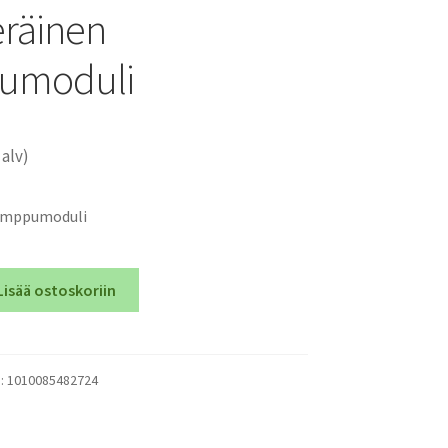
räinen
umoduli
 alv)
lamppumoduli
Lisää ostoskoriin
):
1010085482724