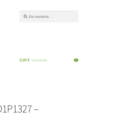
Etsi:
Haku
0,00
€
0 tuotetta
D1P1327 –