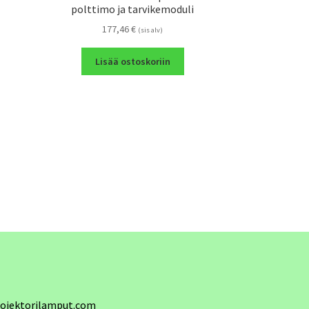
polttimo ja tarvikemoduli
177,46
€
(sis alv)
Lisää ostoskoriin
ojektorilamput.com