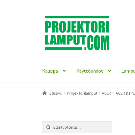
Siirry
Siirry
navigointiin
sisältöön
Kauppa
Käyttöehdot
Lampu
Etusivu
Projektorilamput
ACER
ACER D1P1
Etsi:
Haku