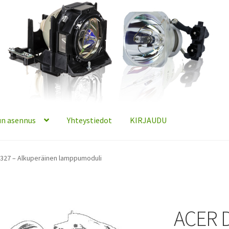
n asennus
Yhteystiedot
KIRJAUDU
327 – Alkuperäinen lamppumoduli
ACER 