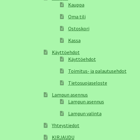
Kauppa
Oma tili
Ostoskori
Kassa
Käyttöehdot
Käyttöehdot
Toimitus- ja palautusehdot
Tietosuojaseloste
Lampun asennus
Lampun asennus
Lampun valinta
Yhteystiedot
KIRJAUDU