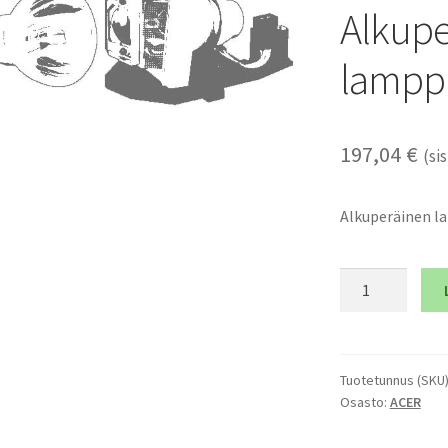
Alkupe
lampp
197,04
€
(sis
Alkuperäinen 
ACER
D1P1327
-
Alkuperäinen
lamppumoduli
Tuotetunnus (SKU
Osasto:
ACER
määrä