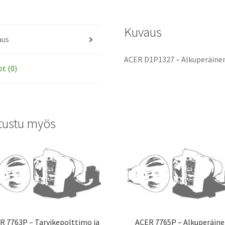
Kuvaus
aus
ACER D1P1327 – Alkuperäine
ot (0)
tustu myös
R 7763P – Tarvikepolttimo ja
ACER 7765P – Alkuperäin