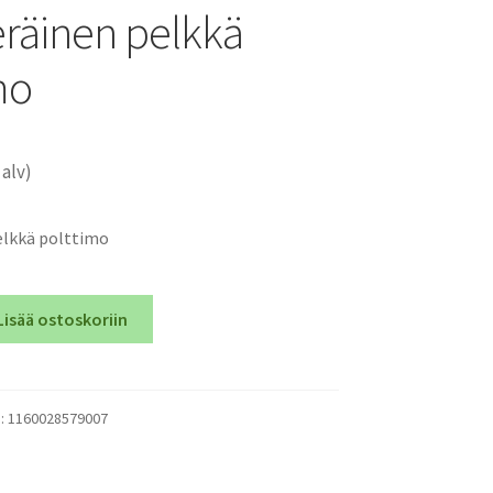
räinen pelkkä
mo
 alv)
elkkä polttimo
Lisää ostoskoriin
):
1160028579007