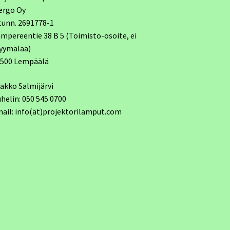
ergo Oy
tunn. 2691778-1
mpereentie 38 B 5 (Toimisto-osoite, ei
yymälää)
7500 Lempäälä
akko Salmijärvi
helin: 050 545 0700
ail: info(ät)projektorilamput.com