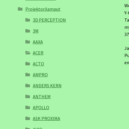
W
Projektorilamput
Y-
3D PERCEPTION
Ta
m
3M
3
AAXA
Ja
ACER
Pu
em
ACTO
AMPRO
ANDERS KERN
ANTHEM
APOLLO
ASK PROXIMA