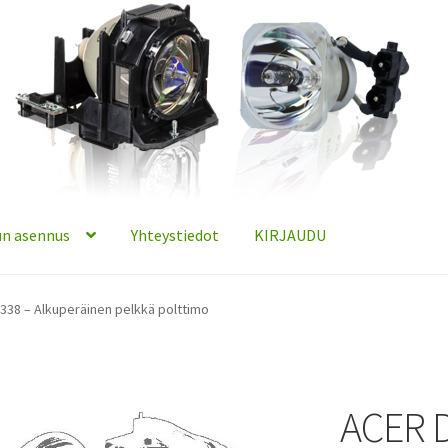
n asennus
Yhteystiedot
KIRJAUDU
38 – Alkuperäinen pelkkä polttimo
ACER 