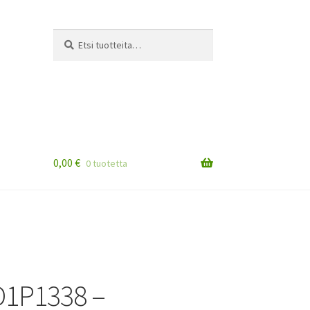
Etsi:
Haku
0,00
€
0 tuotetta
D1P1338 –