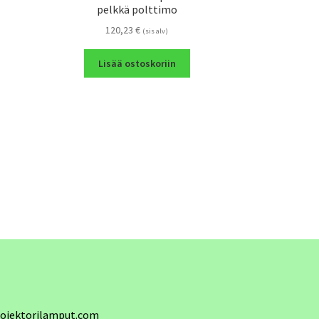
pelkkä polttimo
120,23
€
(sis alv)
Lisää ostoskoriin
ojektorilamput.com