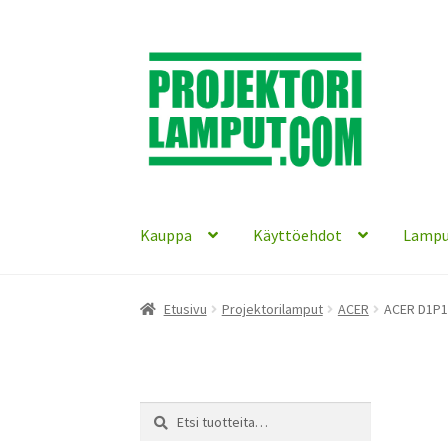
Siirry
Siirry
navigointiin
sisältöön
Kauppa
Käyttöehdot
Lampu
Etusivu
Projektorilamput
ACER
ACER D1P13
Etsi:
Haku