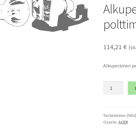
Alkupe
poltti
114,21
€
(sis
Alkuperäinen p
ACER
D1P1338
-
Alkuperäinen
pelkkä
Tuotetunnus (SKU
Osasto:
ACER
polttimo
määrä