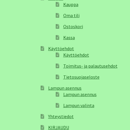
Kauppa
Oma tili
Ostoskori
Kassa
Käyttöehdot
Käyttöehdot
Toimitus- ja palautusehdot
Tietosuojaseloste
Lampun asennus
Lampun asennus
Lampun valinta
Yhteystiedot
KIRJAUDU