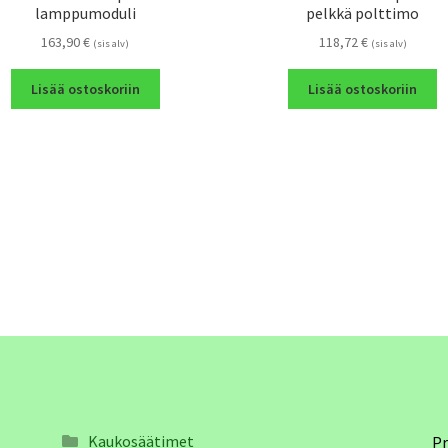
lamppumoduli
pelkkä polttimo
163,90
€
118,72
€
(sis alv)
(sis alv)
Lisää ostoskoriin
Lisää ostoskoriin
Kaukosäätimet
Pr