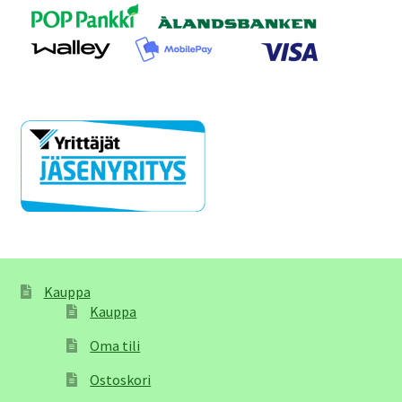
Kauppa
Kauppa
Oma tili
Ostoskori