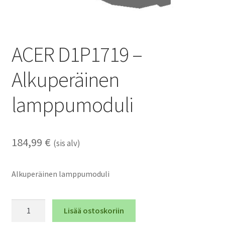
ACER D1P1719 –
Alkuperäinen
lamppumoduli
184,99
€
(sis alv)
Alkuperäinen lamppumoduli
ACER
Lisää ostoskoriin
D1P1719