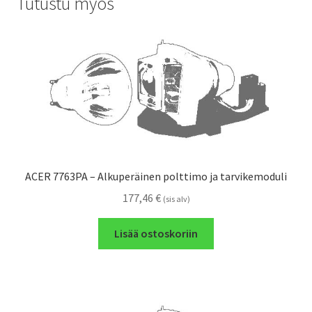
Tutustu myös
ACER 7763PA – Alkuperäinen polttimo ja tarvikemoduli
177,46
€
(sis alv)
Lisää ostoskoriin