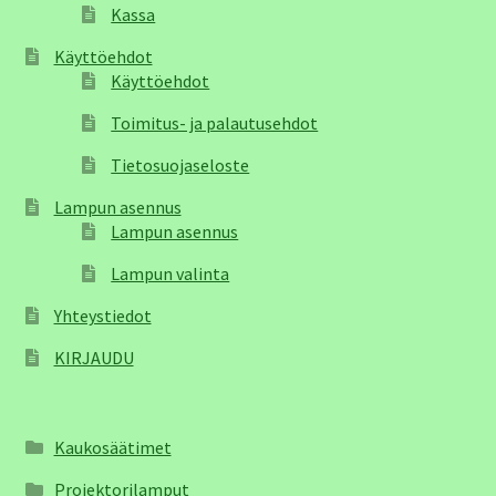
Kassa
Käyttöehdot
Käyttöehdot
Toimitus- ja palautusehdot
Tietosuojaseloste
Lampun asennus
Lampun asennus
Lampun valinta
Yhteystiedot
KIRJAUDU
Kaukosäätimet
Projektorilamput