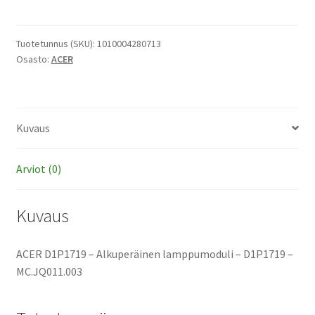
-
Alkuperäinen
lamppumoduli
Tuotetunnus (SKU):
1010004280713
Osasto:
ACER
määrä
Kuvaus
Arviot (0)
Kuvaus
ACER D1P1719 – Alkuperäinen lamppumoduli – D1P1719 –
MC.JQ011.003