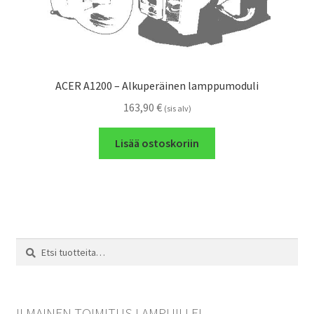
ACER A1200 – Alkuperäinen lamppumoduli
163,90
€
(sis alv)
Lisää ostoskoriin
Etsi:
Haku
ILMAINEN TOIMITUS LAMPUILLE!