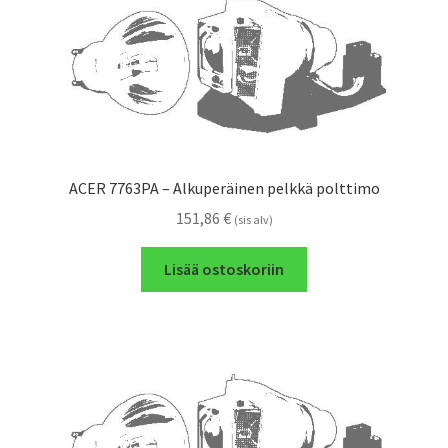
ACER 7763PA – Alkuperäinen pelkkä polttimo
151,86
€
(sis alv)
Lisää ostoskoriin