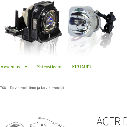
n asennus
Yhteystiedot
KIRJAUDU
08 – Tarvikepolttimo ja tarvikemoduli
ACER 