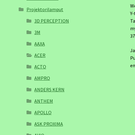
W
Projektorilamput
Y-
3D PERCEPTION
Ta
m
3M
3
AAXA
Ja
ACER
Pu
em
ACTO
AMPRO
ANDERS KERN
ANTHEM
APOLLO
ASK PROXIMA