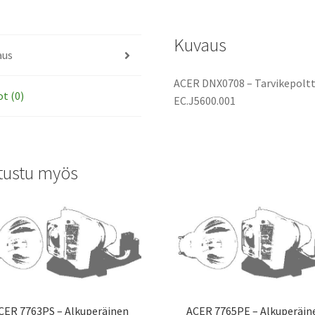
Kuvaus
aus
ACER DNX0708 – Tarvikepoltt
ot (0)
EC.J5600.001
tustu myös
CER 7763PS – Alkuperäinen
ACER 7765PE – Alkuperäin