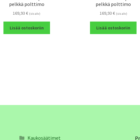
pelkkä polttimo
pelkkä polttimo
169,93
€
169,93
€
(sis alv)
(sis alv)
Lisää ostoskoriin
Lisää ostoskoriin
Kaukosäätimet
Pr