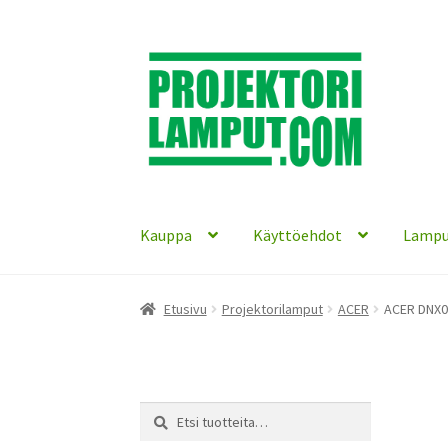
Siirry
Siirry
navigointiin
sisältöön
Kauppa
Käyttöehdot
Lampu
Etusivu
Projektorilamput
ACER
ACER DNX07
Etsi:
Haku