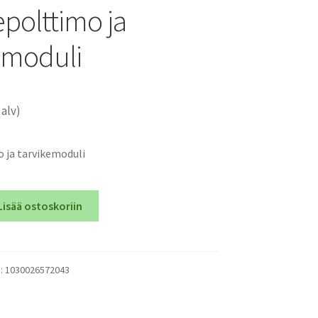
epolttimo ja
emoduli
 alv)
 ja tarvikemoduli
Lisää ostoskoriin
o
):
1030026572043