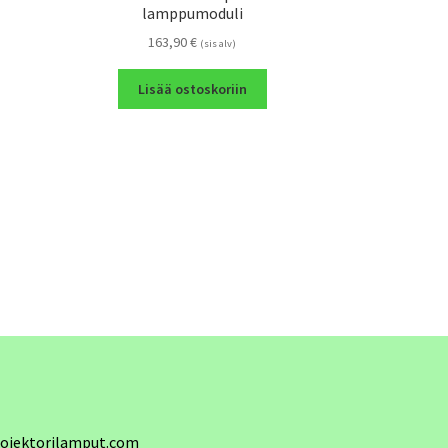
lamppumoduli
163,90
€
(sis alv)
Lisää ostoskoriin
ojektorilamput.com