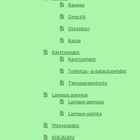
Kauppa
Oma tili
Ostoskori
Kassa
Käyttöehdot
Käyttöehdot
Toimitus- ja palautusehdot
Tietosuojaseloste
Lampun asennus
Lampun asennus
Lampun valinta
Yhteystiedot
KIRJAUDU