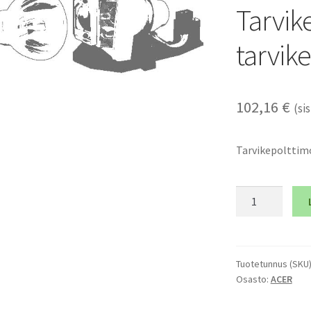
Tarvik
tarvik
102,16
€
(sis
Tarvikepolttimo
ACER
DNX0708
-
Tarvikepolttim
ja
Tuotetunnus (SKU
Osasto:
ACER
tarvikemoduli
määrä