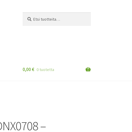
Etsi:
Haku
0,00
€
0 tuotetta
DNX0708 –