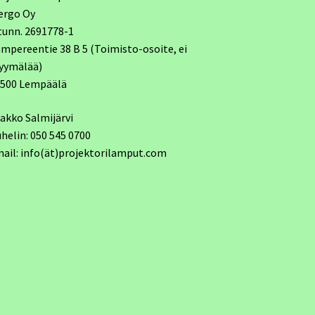
ergo Oy
tunn. 2691778-1
mpereentie 38 B 5 (Toimisto-osoite, ei
yymälää)
7500 Lempäälä
akko Salmijärvi
helin: 050 545 0700
ail: info(ät)projektorilamput.com