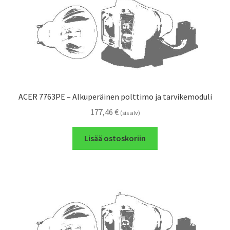
ACER 7763PE – Alkuperäinen polttimo ja tarvikemoduli
177,46
€
(sis alv)
Lisää ostoskoriin