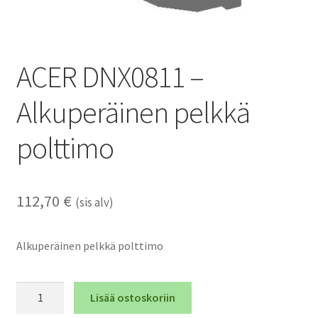
ACER DNX0811 –
Alkuperäinen pelkkä
polttimo
112,70
€
(sis alv)
Alkuperäinen pelkkä polttimo
ACER
Lisää ostoskoriin
DNX0811