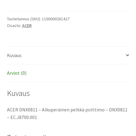
-
Alkuperäinen
pelkkä
Tuotetunnus (SKU):
1160000281427
Osasto:
ACER
polttimo
määrä
Kuvaus
Arviot (0)
Kuvaus
ACER DNX0811 – Alkuperäinen pelkkä polttimo – DNX0811
– EC.J8700.001