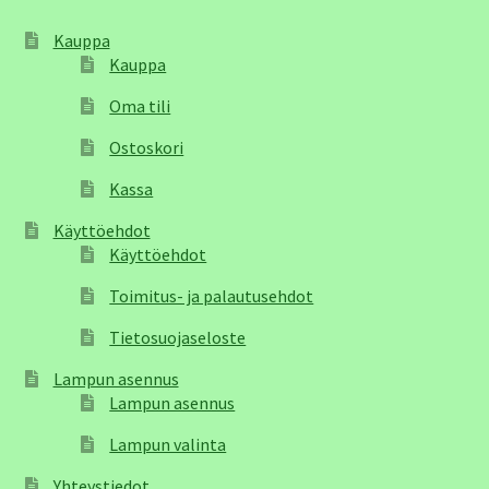
Kauppa
Kauppa
Oma tili
Ostoskori
Kassa
Käyttöehdot
Käyttöehdot
Toimitus- ja palautusehdot
Tietosuojaseloste
Lampun asennus
Lampun asennus
Lampun valinta
Yhteystiedot