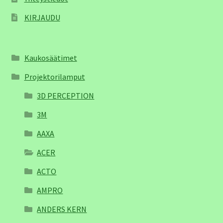
KIRJAUDU
Kaukosäätimet
Projektorilamput
3D PERCEPTION
3M
AAXA
ACER
ACTO
AMPRO
ANDERS KERN