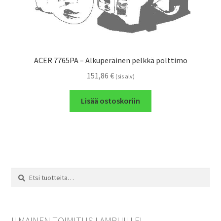
ACER 7765PA – Alkuperäinen pelkkä polttimo
151,86
€
(sis alv)
Lisää ostoskoriin
Etsi:
Haku
ILMAINEN TOIMITUS LAMPUILLE!