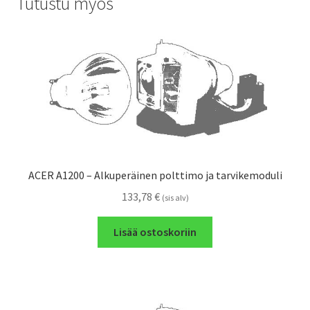
Tutustu myös
ACER A1200 – Alkuperäinen polttimo ja tarvikemoduli
133,78
€
(sis alv)
Lisää ostoskoriin