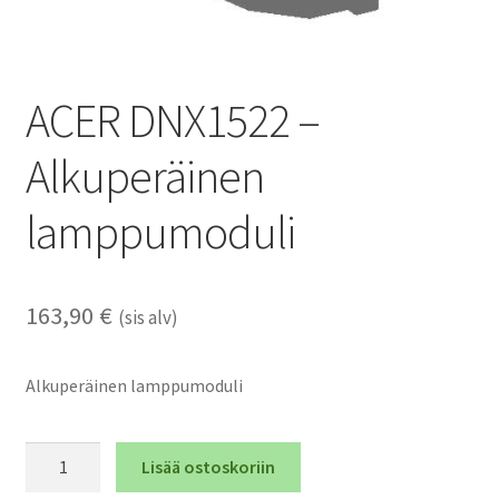
ACER DNX1522 –
Alkuperäinen
lamppumoduli
163,90
€
(sis alv)
Alkuperäinen lamppumoduli
ACER
Lisää ostoskoriin
DNX1522