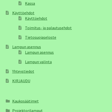
Kassa
Käyttöehdot
Käyttöehdot
Toimitus- ja palautusehdot
Tietosuojaseloste
Lampun asennus
Lampun asennus
Lampun valinta
Yhteystiedot
KIRJAUDU
Kaukosäätimet
Projektorilamput