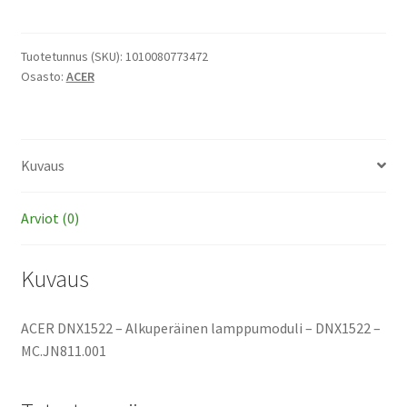
-
Alkuperäinen
lamppumoduli
Tuotetunnus (SKU):
1010080773472
Osasto:
ACER
määrä
Kuvaus
Arviot (0)
Kuvaus
ACER DNX1522 – Alkuperäinen lamppumoduli – DNX1522 –
MC.JN811.001