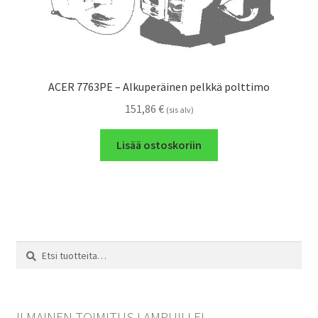
ACER 7763PE – Alkuperäinen pelkkä polttimo
151,86
€
(sis alv)
Lisää ostoskoriin
Etsi:
Haku
ILMAINEN TOIMITUS LAMPUILLE!