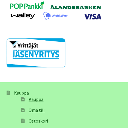
Kauppa
Kauppa
Oma tili
Ostoskori