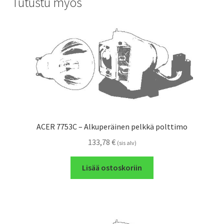
Tutustu myös
ACER 7753C – Alkuperäinen pelkkä polttimo
133,78
€
(sis alv)
Lisää ostoskoriin