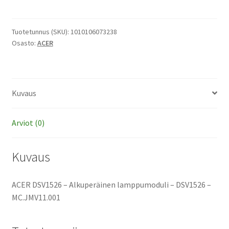
-
Alkuperäinen
lamppumoduli
Tuotetunnus (SKU):
1010106073238
Osasto:
ACER
määrä
Kuvaus
Arviot (0)
Kuvaus
ACER DSV1526 – Alkuperäinen lamppumoduli – DSV1526 –
MC.JMV11.001