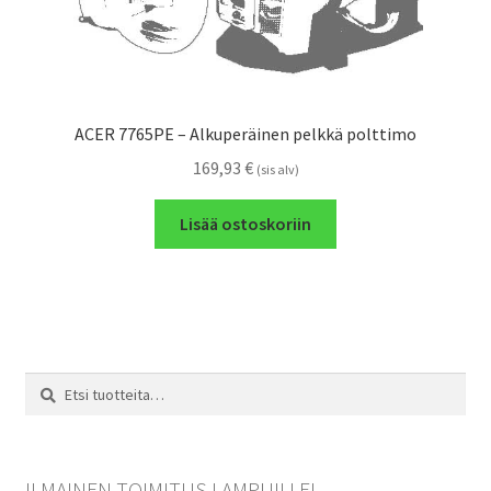
ACER 7765PE – Alkuperäinen pelkkä polttimo
169,93
€
(sis alv)
Lisää ostoskoriin
Etsi:
Haku
ILMAINEN TOIMITUS LAMPUILLE!