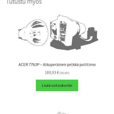
Tutustu myös
ACER 7763P – Alkuperäinen pelkkä polttimo
169,93
€
(sis alv)
Lisää ostoskoriin