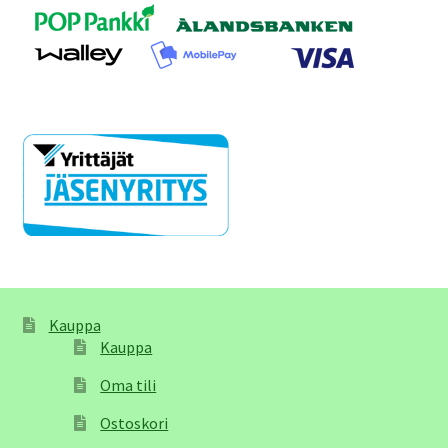
Kauppa
Kauppa
Oma tili
Ostoskori