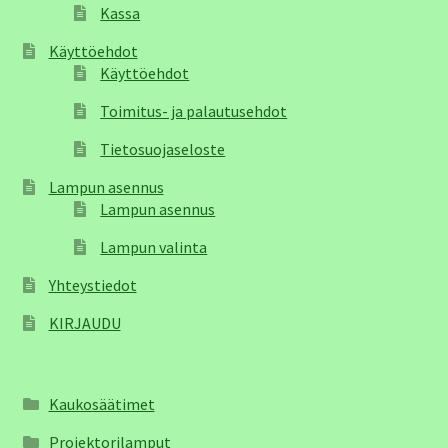
Kassa
Käyttöehdot
Käyttöehdot
Toimitus- ja palautusehdot
Tietosuojaseloste
Lampun asennus
Lampun asennus
Lampun valinta
Yhteystiedot
KIRJAUDU
Kaukosäätimet
Projektorilamput