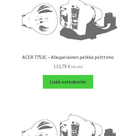
ACER 7753C – Alkuperäinen pelkkä polttimo
133,78
€
(sis alv)
Lisää ostoskoriin