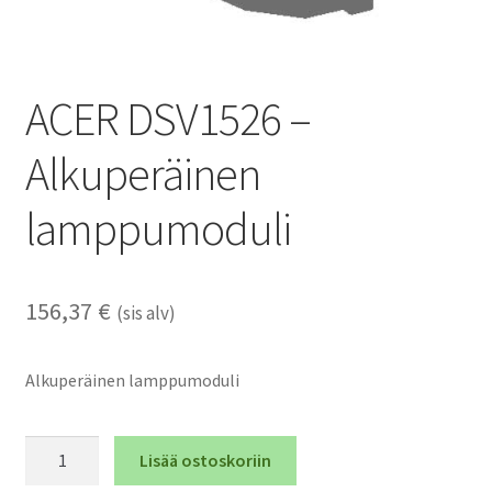
ACER DSV1526 –
Alkuperäinen
lamppumoduli
156,37
€
(sis alv)
Alkuperäinen lamppumoduli
ACER
Lisää ostoskoriin
DSV1526