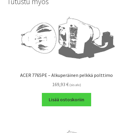
Tutustu myös
ACER 7765PE – Alkuperäinen pelkkä polttimo
169,93
€
(sis alv)
Lisää ostoskoriin