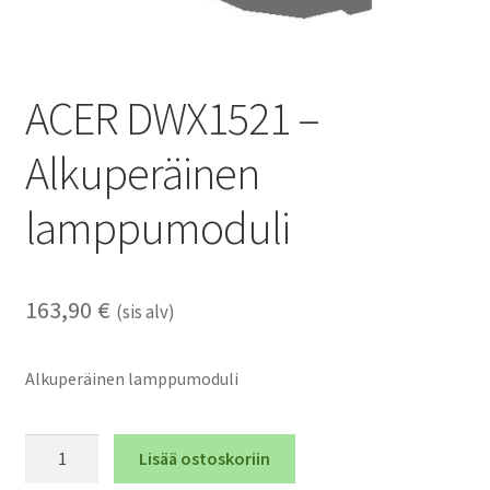
ACER DWX1521 –
Alkuperäinen
lamppumoduli
163,90
€
(sis alv)
Alkuperäinen lamppumoduli
ACER
Lisää ostoskoriin
DWX1521