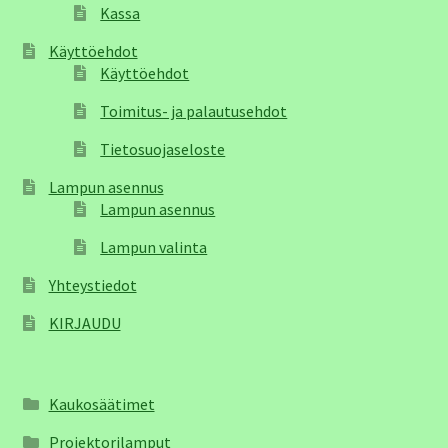
Kassa
Käyttöehdot
Käyttöehdot
Toimitus- ja palautusehdot
Tietosuojaseloste
Lampun asennus
Lampun asennus
Lampun valinta
Yhteystiedot
KIRJAUDU
Kaukosäätimet
Projektorilamput