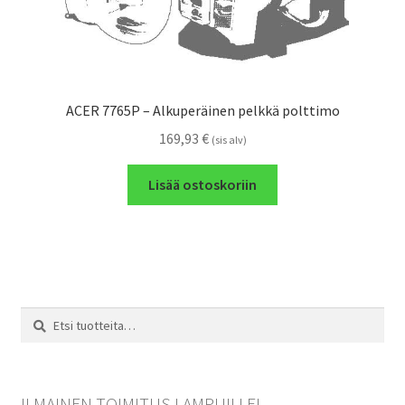
ACER 7765P – Alkuperäinen pelkkä polttimo
169,93
€
(sis alv)
Lisää ostoskoriin
Etsi:
Haku
ILMAINEN TOIMITUS LAMPUILLE!