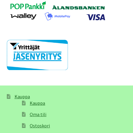
Kauppa
Kauppa
Oma tili
Ostoskori