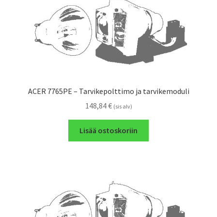
ACER 7765PE – Tarvikepolttimo ja tarvikemoduli
148,84
€
(sis alv)
Lisää ostoskoriin