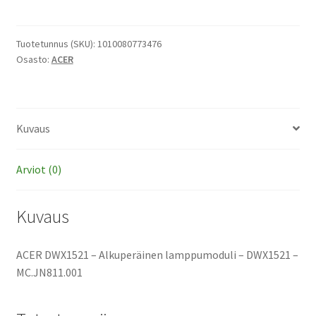
-
Alkuperäinen
lamppumoduli
Tuotetunnus (SKU):
1010080773476
Osasto:
ACER
määrä
Kuvaus
Arviot (0)
Kuvaus
ACER DWX1521 – Alkuperäinen lamppumoduli – DWX1521 –
MC.JN811.001