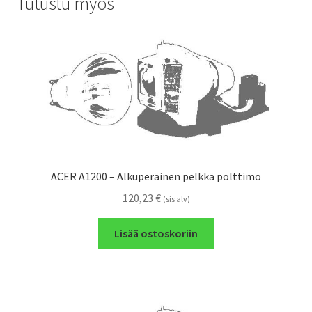
Tutustu myös
ACER A1200 – Alkuperäinen pelkkä polttimo
120,23
€
(sis alv)
Lisää ostoskoriin