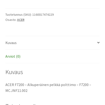
-
Alkuperäinen
pelkkä
Tuotetunnus (SKU):
1160017474229
Osasto:
ACER
polttimo
määrä
Kuvaus
Arviot (0)
Kuvaus
ACER F7200 – Alkuperäinen pelkkä polttimo – F7200 –
MC.JNF11.002