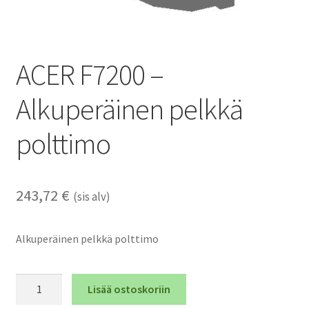
ACER F7200 –
Alkuperäinen pelkkä
polttimo
243,72
€
(sis alv)
Alkuperäinen pelkkä polttimo
ACER
Lisää ostoskoriin
F7200