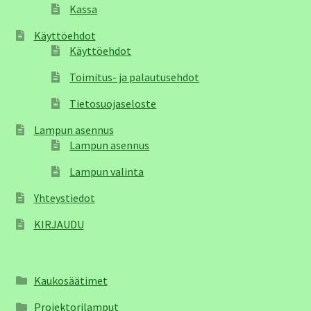
Kassa
Käyttöehdot
Käyttöehdot
Toimitus- ja palautusehdot
Tietosuojaseloste
Lampun asennus
Lampun asennus
Lampun valinta
Yhteystiedot
KIRJAUDU
Kaukosäätimet
Projektorilamput