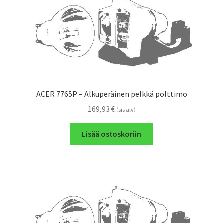
ACER 7765P – Alkuperäinen pelkkä polttimo
169,93
€
(sis alv)
Lisää ostoskoriin