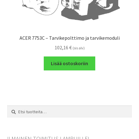
ACER 7753C – Tarvikepolttimo ja tarvikemoduli
102,16
€
(sis alv)
Lisää ostoskoriin
Etsi:
Haku
ILMAINEN TOIMITUS LAMPUILLE!