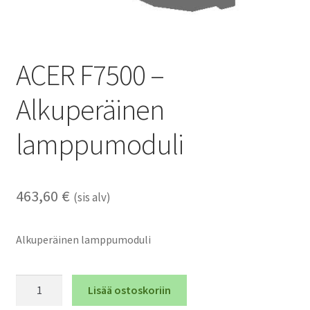
ACER F7500 –
Alkuperäinen
lamppumoduli
463,60
€
(sis alv)
Alkuperäinen lamppumoduli
ACER
Lisää ostoskoriin
F7500