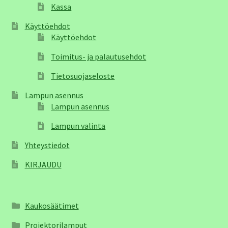
Kassa
Käyttöehdot
Käyttöehdot
Toimitus- ja palautusehdot
Tietosuojaseloste
Lampun asennus
Lampun asennus
Lampun valinta
Yhteystiedot
KIRJAUDU
Kaukosäätimet
Projektorilamput