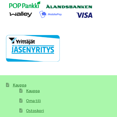
Kauppa
Kauppa
Oma tili
Ostoskori