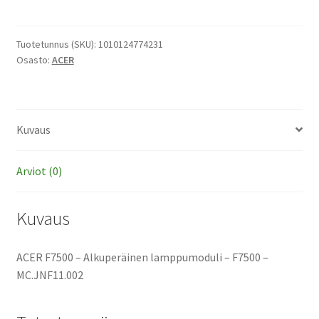
-
Alkuperäinen
lamppumoduli
Tuotetunnus (SKU):
1010124774231
Osasto:
ACER
määrä
Kuvaus
Arviot (0)
Kuvaus
ACER F7500 – Alkuperäinen lamppumoduli – F7500 –
MC.JNF11.002