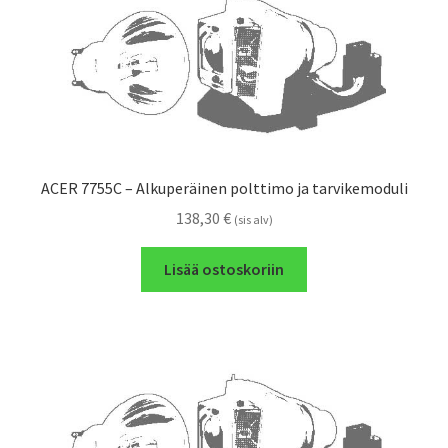
ACER 7755C – Alkuperäinen polttimo ja tarvikemoduli
138,30
€
(sis alv)
Lisää ostoskoriin