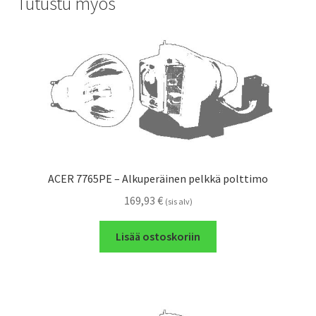
Tutustu myös
ACER 7765PE – Alkuperäinen pelkkä polttimo
169,93
€
(sis alv)
Lisää ostoskoriin