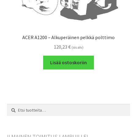
ACER A1200 – Alkuperäinen pelkkä polttimo
120,23
€
(sis alv)
Lisää ostoskoriin
Etsi:
Haku
ILMAINEN TOIMITUS LAMPUILLE!