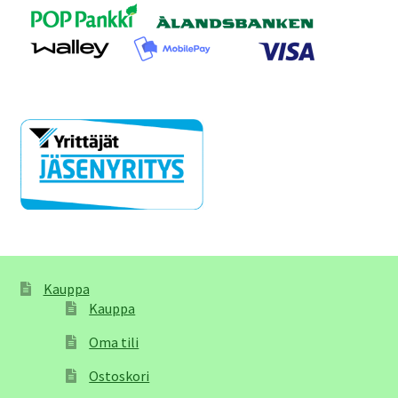
Kauppa
Kauppa
Oma tili
Ostoskori