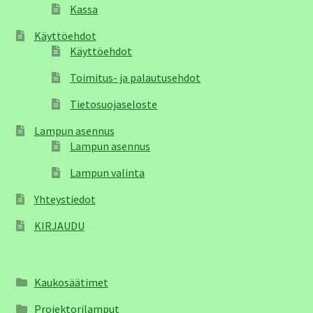
Kassa
Käyttöehdot
Käyttöehdot
Toimitus- ja palautusehdot
Tietosuojaseloste
Lampun asennus
Lampun asennus
Lampun valinta
Yhteystiedot
KIRJAUDU
Kaukosäätimet
Projektorilamput