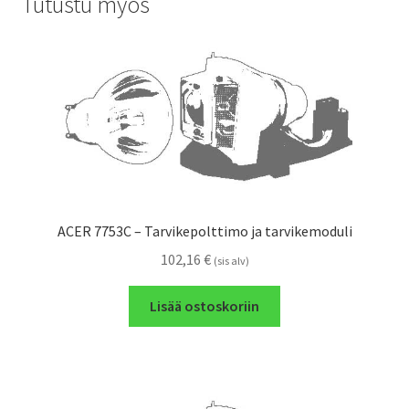
Tutustu myös
ACER 7753C – Tarvikepolttimo ja tarvikemoduli
102,16
€
(sis alv)
Lisää ostoskoriin