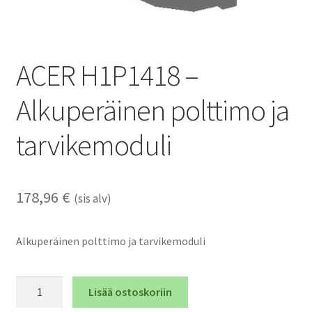
ACER H1P1418 –
Alkuperäinen polttimo ja
tarvikemoduli
178,96
€
(sis alv)
Alkuperäinen polttimo ja tarvikemoduli
ACER
Lisää ostoskoriin
H1P1418