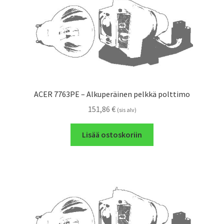
ACER 7763PE – Alkuperäinen pelkkä polttimo
151,86
€
(sis alv)
Lisää ostoskoriin