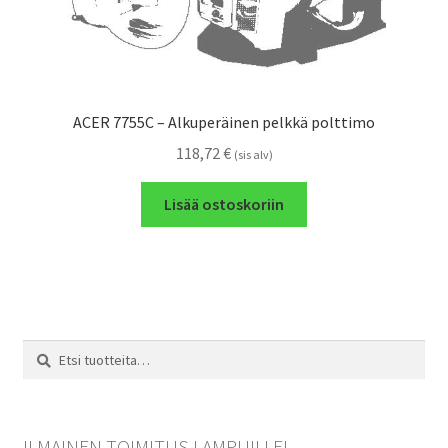
ACER 7755C – Alkuperäinen pelkkä polttimo
118,72
€
(sis alv)
Lisää ostoskoriin
Etsi:
Haku
ILMAINEN TOIMITUS LAMPUILLE!