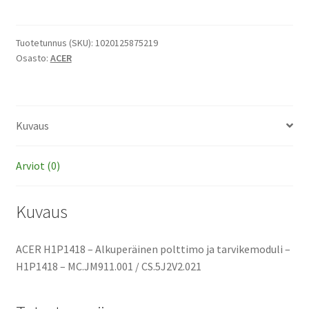
-
Alkuperäinen
polttimo
Tuotetunnus (SKU):
1020125875219
Osasto:
ACER
ja
tarvikemoduli
määrä
Kuvaus
Arviot (0)
Kuvaus
ACER H1P1418 – Alkuperäinen polttimo ja tarvikemoduli –
H1P1418 – MC.JM911.001 / CS.5J2V2.021