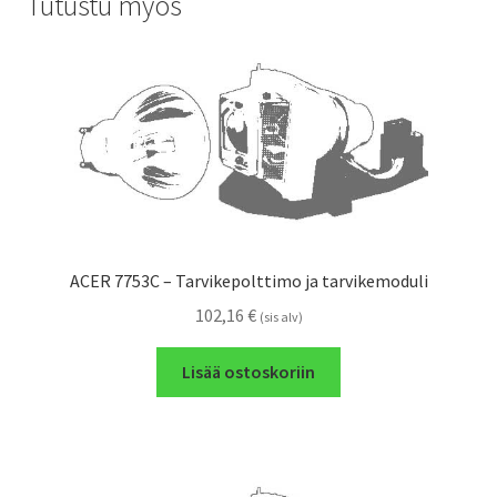
Tutustu myös
ACER 7753C – Tarvikepolttimo ja tarvikemoduli
102,16
€
(sis alv)
Lisää ostoskoriin