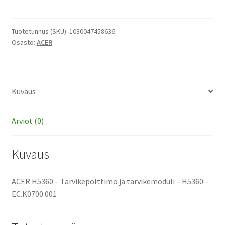
-
Tarvikepolttimo
ja
Tuotetunnus (SKU):
1030047458636
Osasto:
ACER
tarvikemoduli
määrä
Kuvaus
Arviot (0)
Kuvaus
ACER H5360 – Tarvikepolttimo ja tarvikemoduli – H5360 –
EC.K0700.001