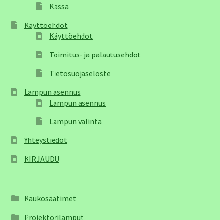
Kassa
Käyttöehdot
Käyttöehdot
Toimitus- ja palautusehdot
Tietosuojaseloste
Lampun asennus
Lampun asennus
Lampun valinta
Yhteystiedot
KIRJAUDU
Kaukosäätimet
Projektorilamput