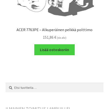
ACER 7763PE – Alkuperäinen pelkkä polttimo
151,86
€
(sis alv)
Lisää ostoskoriin
Etsi:
Haku
ILMAINEN TOIMITUS LAMPUILLE!