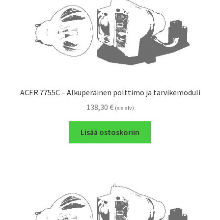
ACER 7755C – Alkuperäinen polttimo ja tarvikemoduli
138,30
€
(sis alv)
Lisää ostoskoriin