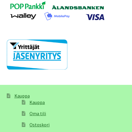
Kauppa
Kauppa
Oma tili
Ostoskori