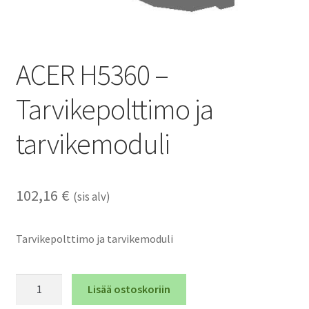
ACER H5360 –
Tarvikepolttimo ja
tarvikemoduli
102,16
€
(sis alv)
Tarvikepolttimo ja tarvikemoduli
ACER
Lisää ostoskoriin
H5360