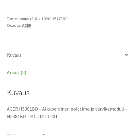
-
Alkuperäinen
polttimo
Tuotetunnus (SKU):
1020136178611
Osasto:
ACER
ja
tarvikemoduli
määrä
Kuvaus
Arviot (0)
Kuvaus
ACER H5381BD – Alkuperäinen polttimo ja tarvikemoduli –
H5381BD – MC.JL511.001