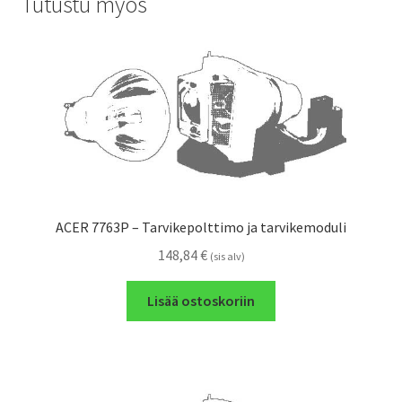
Tutustu myös
ACER 7763P – Tarvikepolttimo ja tarvikemoduli
148,84
€
(sis alv)
Lisää ostoskoriin