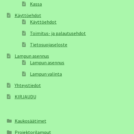
Kassa
Käyttöehdot
Käyttöehdot
Toimitus- ja palautusehdot
Tietosuojaseloste
Lampun asennus
Lampun asennus
Lampun valinta
Yhteystiedot
KIRJAUDU
Kaukosäätimet
Projektorilamput