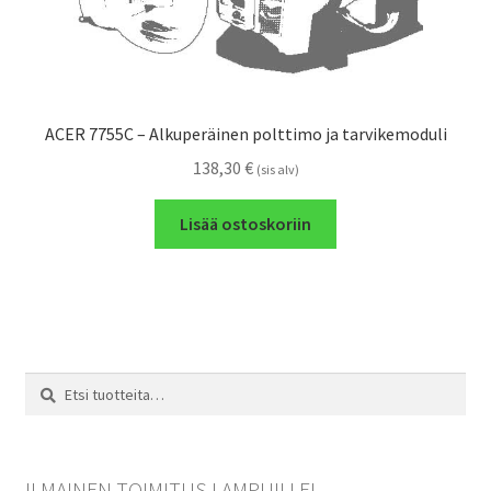
ACER 7755C – Alkuperäinen polttimo ja tarvikemoduli
138,30
€
(sis alv)
Lisää ostoskoriin
Etsi:
Haku
ILMAINEN TOIMITUS LAMPUILLE!