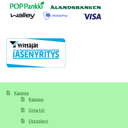
Kauppa
Kauppa
Oma tili
Ostoskori