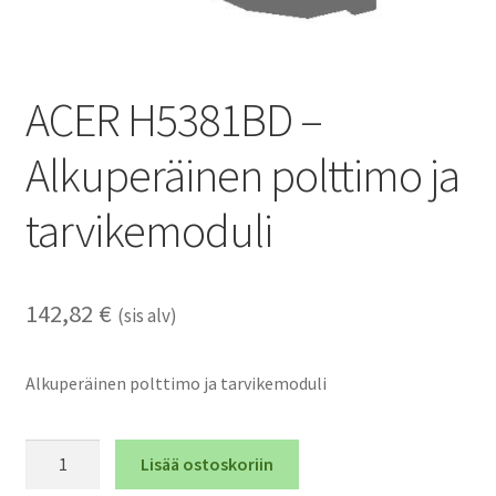
ACER H5381BD –
Alkuperäinen polttimo ja
tarvikemoduli
142,82
€
(sis alv)
Alkuperäinen polttimo ja tarvikemoduli
ACER
Lisää ostoskoriin
H5381BD