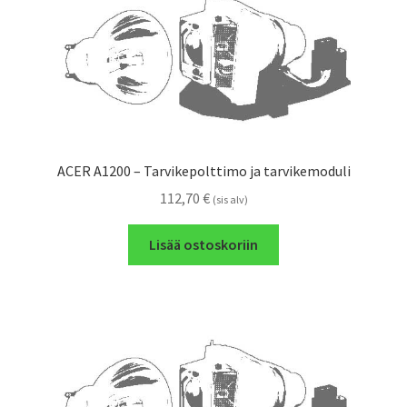
ACER A1200 – Tarvikepolttimo ja tarvikemoduli
112,70
€
(sis alv)
Lisää ostoskoriin