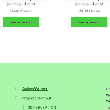
pelkkä polttimo
pelkkä polttimo
169,93
€
151,86
€
(sis alv)
(sis alv)
Lisää ostoskoriin
Lisää ostoskoriin
Kaukosäätimet
Pr
W
Projektorilamput
Y-
3D PERCEPTION
Ta