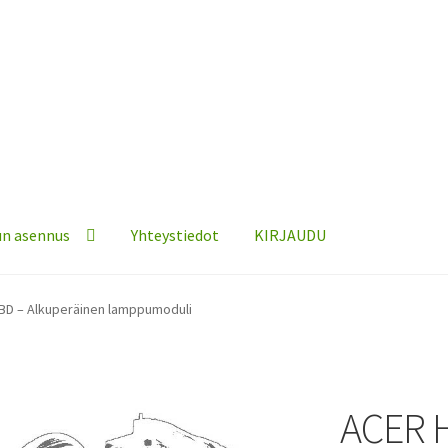
n asennus
Yhteystiedot
KIRJAUDU
BD – Alkuperäinen lamppumoduli
ACER 