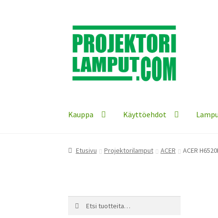
Siirry
Siirry
navigointiin
sisältöön
Kauppa
Käyttöehdot
Lampu
Etusivu
Projektorilamput
ACER
ACER H6520
Etsi:
Haku