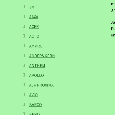
m
3M
3
AAXA
Ja
ACER
Pu
em
ACTO
AMPRO
ANDERS KERN
ANTHEM
APOLLO
ASK PROXIMA
AVIO
BARCO
BENQ