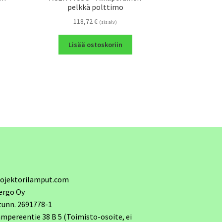
pelkkä polttimo
118,72
€
(sis alv)
Lisää ostoskoriin
ojektorilamput.com
ergo Oy
tunn. 2691778-1
mpereentie 38 B 5 (Toimisto-osoite, ei