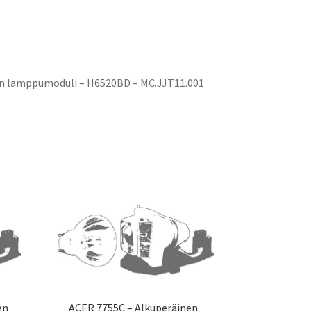
n lamppumoduli – H6520BD – MC.JJT11.001
en
ACER 7755C – Alkuperäinen