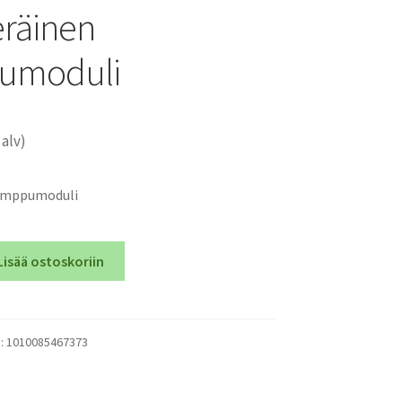
räinen
umoduli
 alv)
lamppumoduli
Lisää ostoskoriin
):
1010085467373