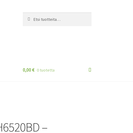
Etsi:
Haku
0,00
€
0 tuotetta
H6520BD –