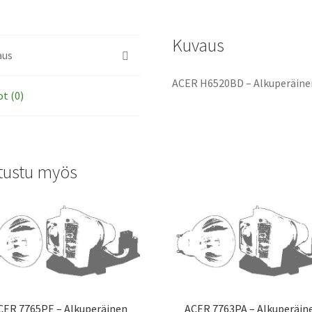
Kuvaus
aus
ACER H6520BD – Alkuperäine
ot (0)
tustu myös
CER 7765PE – Alkuperäinen
ACER 7763PA – Alkuperäin