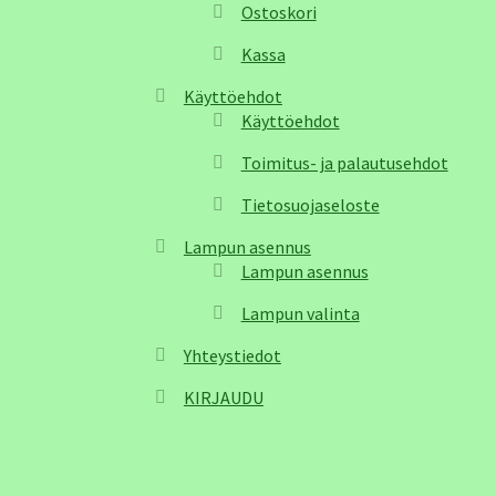
Ostoskori
Kassa
Käyttöehdot
Käyttöehdot
Toimitus- ja palautusehdot
Tietosuojaseloste
Lampun asennus
Lampun asennus
Lampun valinta
Yhteystiedot
KIRJAUDU