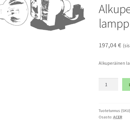
Alkupe
lampp
197,04
€
(sis
Alkuperäinen 
ACER
H6520BD
-
Alkuperäinen
lamppumoduli
Tuotetunnus (SKU
Osasto:
ACER
määrä