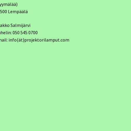
yymälää)
7500 Lempäälä
akko Salmijärvi
helin: 050 545 0700
ail: info(ät)projektorilamput.com