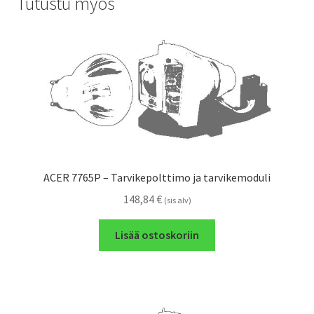
Tutustu myös
ACER 7765P – Tarvikepolttimo ja tarvikemoduli
148,84
€
(sis alv)
Lisää ostoskoriin