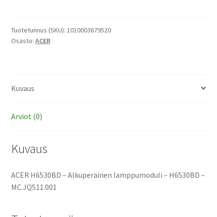
-
Alkuperäinen
lamppumoduli
Tuotetunnus (SKU):
1010003679520
Osasto:
ACER
määrä
Kuvaus
Arviot (0)
Kuvaus
ACER H6530BD – Alkuperäinen lamppumoduli – H6530BD –
MC.JQ511.001