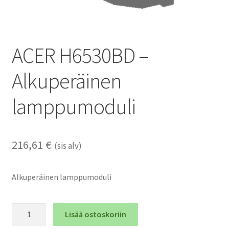
ACER H6530BD –
Alkuperäinen
lamppumoduli
216,61
€
(sis alv)
Alkuperäinen lamppumoduli
ACER
Lisää ostoskoriin
H6530BD