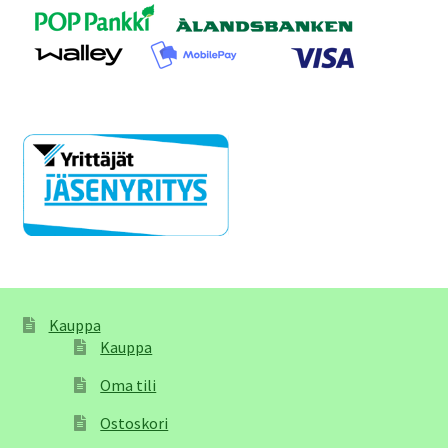
Kauppa
Kauppa
Oma tili
Ostoskori