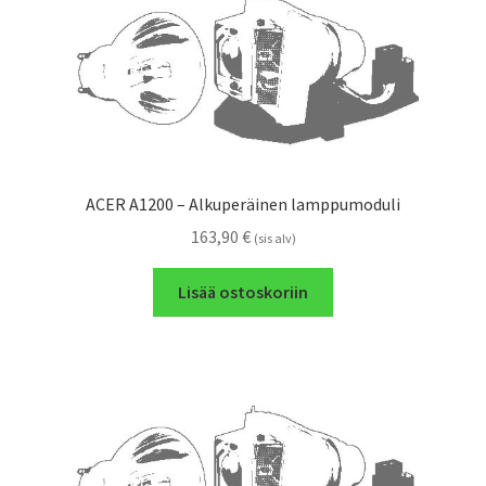
ACER A1200 – Alkuperäinen lamppumoduli
163,90
€
(sis alv)
Lisää ostoskoriin