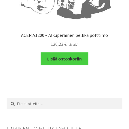
ACER A1200 – Alkuperäinen pelkkä polttimo
120,23
€
(sis alv)
Lisää ostoskoriin
Etsi:
Haku
ILMAINEN TOIMITUS LAMPUILLE!