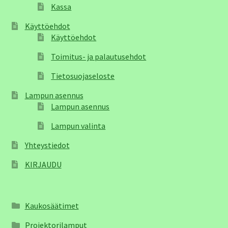
Kassa
Käyttöehdot
Käyttöehdot
Toimitus- ja palautusehdot
Tietosuojaseloste
Lampun asennus
Lampun asennus
Lampun valinta
Yhteystiedot
KIRJAUDU
Kaukosäätimet
Projektorilamput