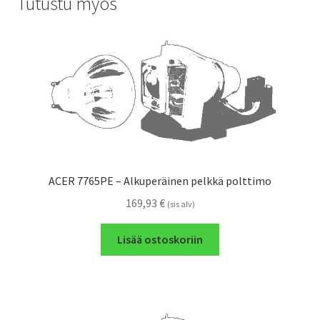
Tutustu myös
ACER 7765PE – Alkuperäinen pelkkä polttimo
169,93
€
(sis alv)
Lisää ostoskoriin