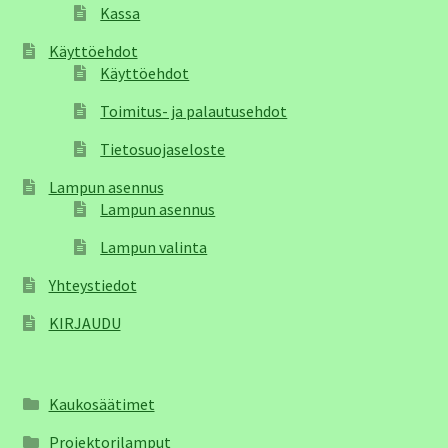
Kassa
Käyttöehdot
Käyttöehdot
Toimitus- ja palautusehdot
Tietosuojaseloste
Lampun asennus
Lampun asennus
Lampun valinta
Yhteystiedot
KIRJAUDU
Kaukosäätimet
Projektorilamput