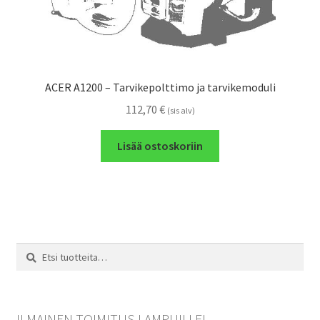
ACER A1200 – Tarvikepolttimo ja tarvikemoduli
112,70
€
(sis alv)
Lisää ostoskoriin
Etsi:
Haku
ILMAINEN TOIMITUS LAMPUILLE!