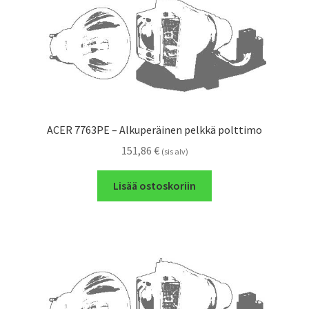
ACER 7763PE – Alkuperäinen pelkkä polttimo
151,86
€
(sis alv)
Lisää ostoskoriin