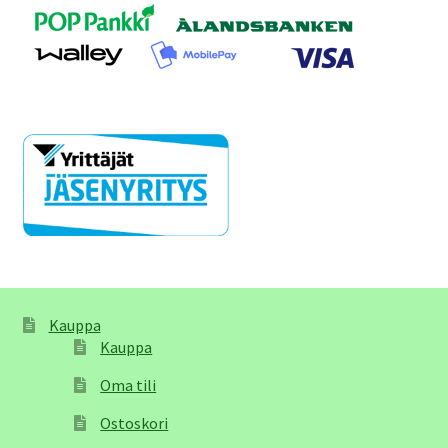
Kauppa
Kauppa
Oma tili
Ostoskori