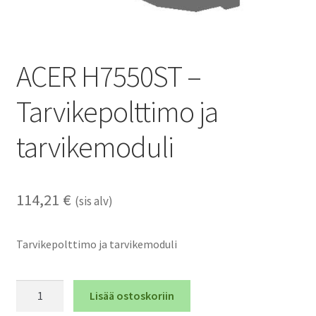
ACER H7550ST –
Tarvikepolttimo ja
tarvikemoduli
114,21
€
(sis alv)
Tarvikepolttimo ja tarvikemoduli
ACER
Lisää ostoskoriin
H7550ST