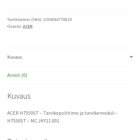
-
Tarvikepolttimo
ja
Tuotetunnus (SKU):
1030044770829
Osasto:
ACER
tarvikemoduli
määrä
Kuvaus
Arviot (0)
Kuvaus
ACER H7550ST – Tarvikepolttimo ja tarvikemoduli –
H7550ST – MC.JKY11.001