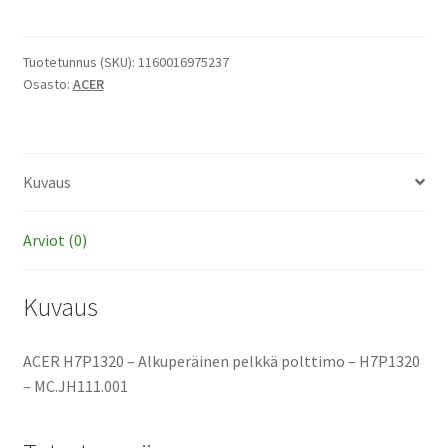
-
Alkuperäinen
pelkkä
Tuotetunnus (SKU):
1160016975237
Osasto:
ACER
polttimo
määrä
Kuvaus
Arviot (0)
Kuvaus
ACER H7P1320 – Alkuperäinen pelkkä polttimo – H7P1320
– MC.JH111.001