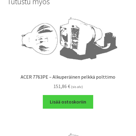
Tutustu myös
ACER 7763PE – Alkuperäinen pelkkä polttimo
151,86
€
(sis alv)
Lisää ostoskoriin