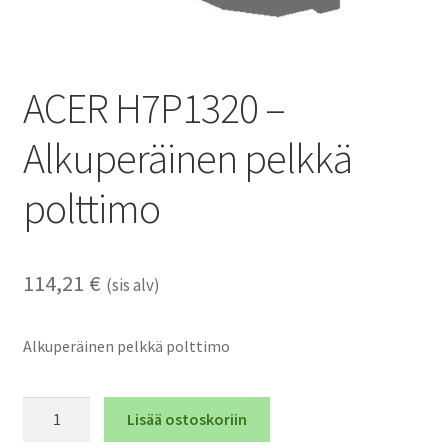
ACER H7P1320 –
Alkuperäinen pelkkä
polttimo
114,21
€
(sis alv)
Alkuperäinen pelkkä polttimo
ACER
Lisää ostoskoriin
H7P1320