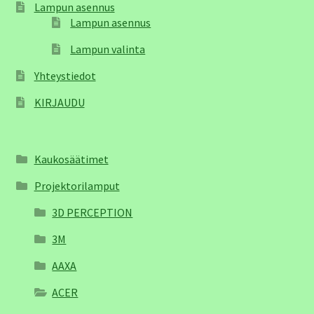
Lampun asennus
Lampun asennus
Lampun valinta
Yhteystiedot
KIRJAUDU
Kaukosäätimet
Projektorilamput
3D PERCEPTION
3M
AAXA
ACER