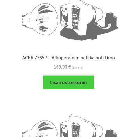
ACER 7765P – Alkuperäinen pelkkä polttimo
169,93
€
(sis alv)
Lisää ostoskoriin