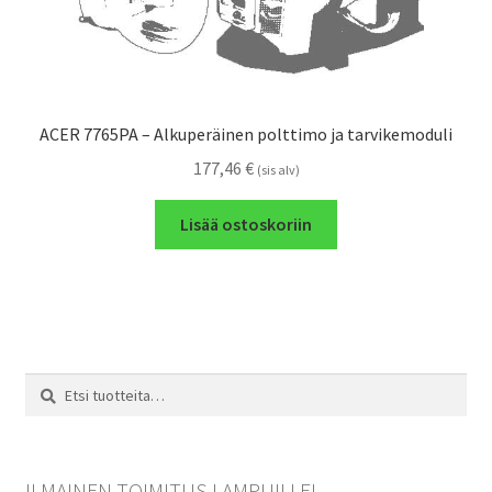
ACER 7765PA – Alkuperäinen polttimo ja tarvikemoduli
177,46
€
(sis alv)
Lisää ostoskoriin
Etsi:
Haku
ILMAINEN TOIMITUS LAMPUILLE!