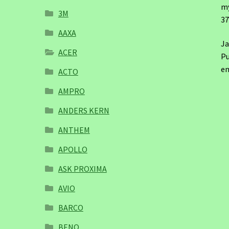
m
3M
3
AAXA
Ja
ACER
Pu
em
ACTO
AMPRO
ANDERS KERN
ANTHEM
APOLLO
ASK PROXIMA
AVIO
BARCO
BENQ