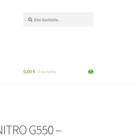
Etsi:
Haku
0,00
€
0 tuotetta
NITRO G550 –