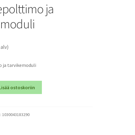
epolttimo ja
emoduli
 alv)
 ja tarvikemoduli
Lisää ostoskoriin
o
):
1030043183290