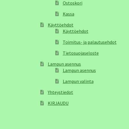
Ostoskori
Kassa
Käyttöehdot
Käyttöehdot
Toimitus- ja palautusehdot
Tietosuojaseloste
Lampun asennus
Lampun asennus
Lampun valinta
Yhteystiedot
KIRJAUDU