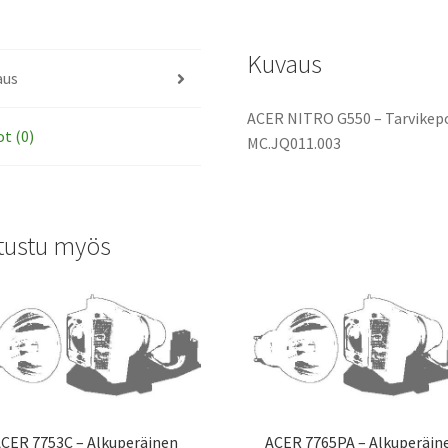
määrä
Kuvaus
aus
ACER NITRO G550 – Tarvikepo
ot (0)
MC.JQ011.003
tustu myös
CER 7753C – Alkuperäinen
ACER 7765PA – Alkuperäin