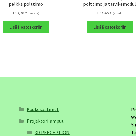
pelkkä polttimo
polttimo ja tarvikemodul
133,78
€
177,46
€
(sis alv)
(sis alv)
Lisää ostoskoriin
Lisää ostoskoriin
Kaukosäätimet
Pr
W
Projektorilamput
Y-
3D PERCEPTION
Ta