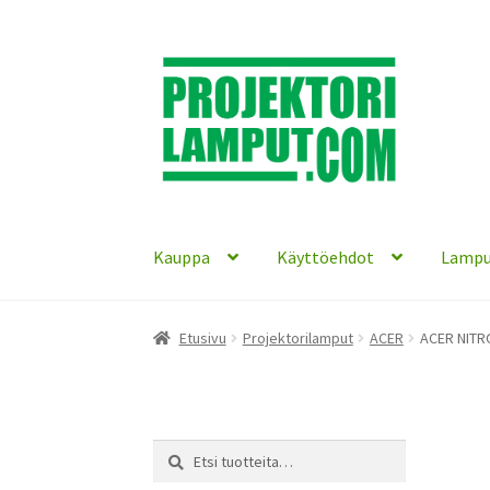
Siirry
Siirry
navigointiin
sisältöön
Kauppa
Käyttöehdot
Lampu
Etusivu
Projektorilamput
ACER
ACER NITRO
Etsi:
Haku