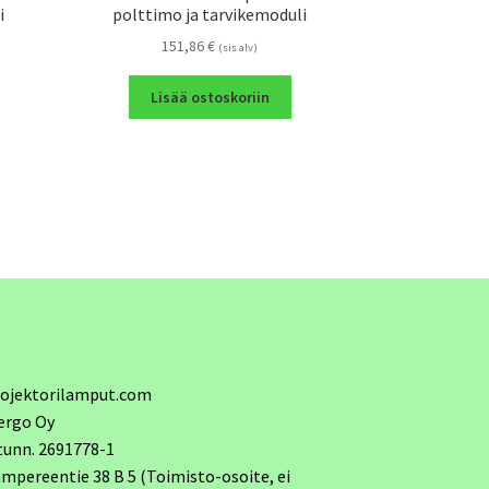
i
polttimo ja tarvikemoduli
151,86
€
(sis alv)
Lisää ostoskoriin
ojektorilamput.com
ergo Oy
tunn. 2691778-1
mpereentie 38 B 5 (Toimisto-osoite, ei