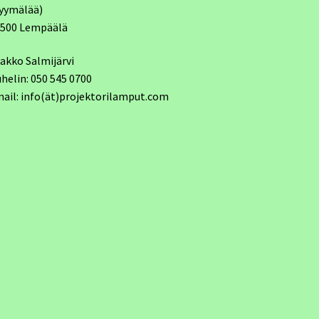
yymälää)
7500 Lempäälä
akko Salmijärvi
helin: 050 545 0700
ail: info(ät)projektorilamput.com