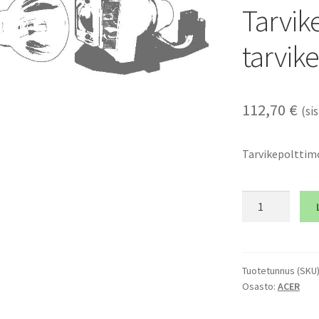
Tarvik
tarvik
112,70
€
(sis
Tarvikepolttimo
ACER
NITRO
G550
-
Tarvikepolttim
Tuotetunnus (SKU
Osasto:
ACER
ja
tarvikemoduli