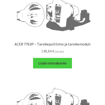
ACER 7763P – Tarvikepolttimo ja tarvikemoduli
148,84
€
(sis alv)
Lisää ostoskoriin