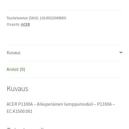
-
Alkuperäinen
lamppumoduli
Tuotetunnus (SKU):
1010032049880
Osasto:
ACER
määrä
Kuvaus
Arviot (0)
Kuvaus
ACER P1100A – Alkuperäinen lamppumoduli – P1100A –
EC.K1500.001