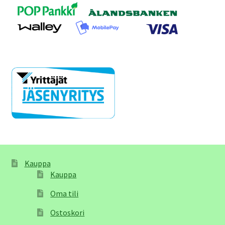
Kauppa
Kauppa
Oma tili
Ostoskori