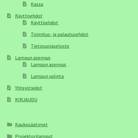
Kassa
Käyttöehdot
Käyttöehdot
Toimitus- ja palautusehdot
Tietosuojaseloste
Lampun asennus
Lampun asennus
Lampun valinta
Yhteystiedot
KIRJAUDU
Kaukosäätimet
Projektorilamput