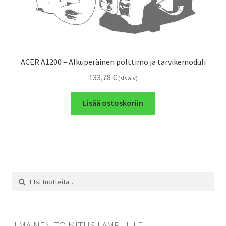
ACER A1200 – Alkuperäinen polttimo ja tarvikemoduli
133,78
€
(sis alv)
Lisää ostoskoriin
Etsi:
Haku
ILMAINEN TOIMITUS LAMPUILLE!