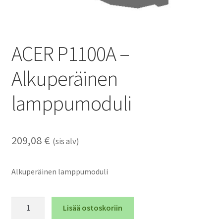
ACER P1100A –
Alkuperäinen
lamppumoduli
209,08
€
(sis alv)
Alkuperäinen lamppumoduli
ACER
Lisää ostoskoriin
P1100A