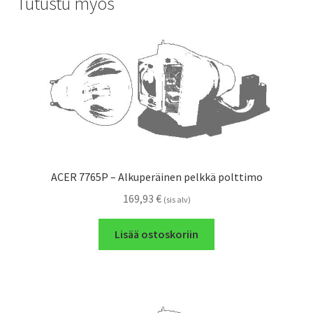
Tutustu myös
ACER 7765P – Alkuperäinen pelkkä polttimo
169,93
€
(sis alv)
Lisää ostoskoriin