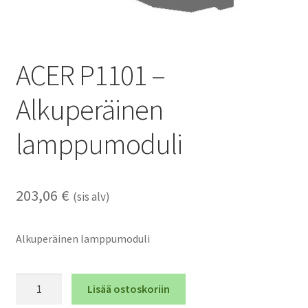
ACER P1101 –
Alkuperäinen
lamppumoduli
203,06
€
(sis alv)
Alkuperäinen lamppumoduli
ACER
Lisää ostoskoriin
P1101