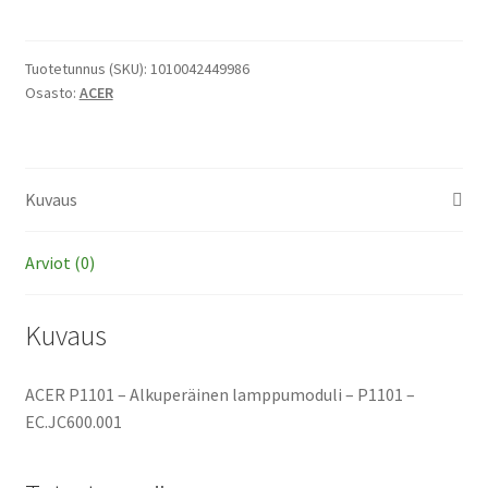
-
Alkuperäinen
lamppumoduli
Tuotetunnus (SKU):
1010042449986
Osasto:
ACER
määrä
Kuvaus
Arviot (0)
Kuvaus
ACER P1101 – Alkuperäinen lamppumoduli – P1101 –
EC.JC600.001