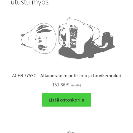
Tutustu myös
ACER 7753C – Alkuperäinen polttimo ja tarvikemoduli
151,86
€
(sis alv)
Lisää ostoskoriin