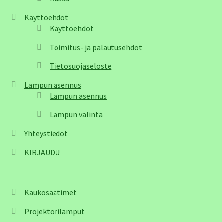
Käyttöehdot
Käyttöehdot
Toimitus- ja palautusehdot
Tietosuojaseloste
Lampun asennus
Lampun asennus
Lampun valinta
Yhteystiedot
KIRJAUDU
Kaukosäätimet
Projektorilamput