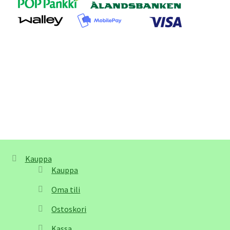
Kauppa
Kauppa
Oma tili
Ostoskori
Kassa