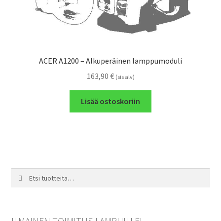
ACER A1200 – Alkuperäinen lamppumoduli
163,90
€
(sis alv)
Lisää ostoskoriin
Etsi:
Haku
ILMAINEN TOIMITUS LAMPUILLE!