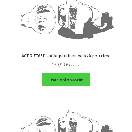
ACER 7765P – Alkuperäinen pelkkä polttimo
169,93
€
(sis alv)
Lisää ostoskoriin