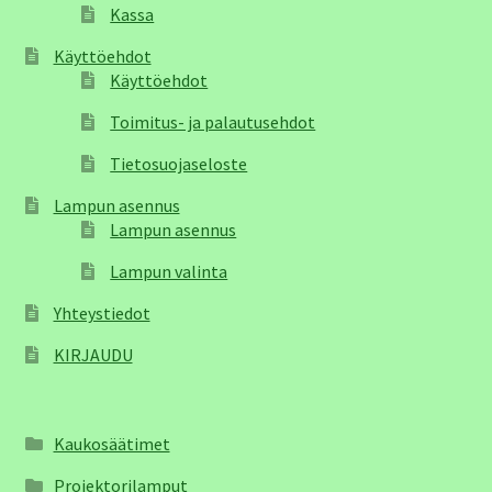
Kassa
Käyttöehdot
Käyttöehdot
Toimitus- ja palautusehdot
Tietosuojaseloste
Lampun asennus
Lampun asennus
Lampun valinta
Yhteystiedot
KIRJAUDU
Kaukosäätimet
Projektorilamput