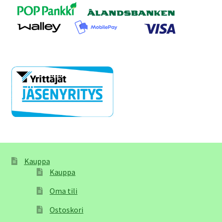
Kauppa
Kauppa
Oma tili
Ostoskori