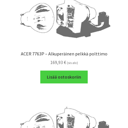
ACER 7763P – Alkuperäinen pelkkä polttimo
169,93
€
(sis alv)
Lisää ostoskoriin