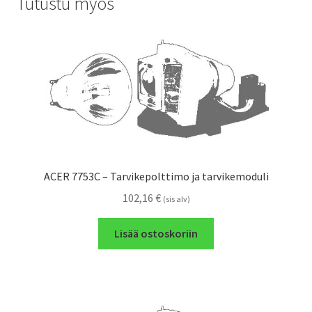
Tutustu myös
ACER 7753C – Tarvikepolttimo ja tarvikemoduli
102,16
€
(sis alv)
Lisää ostoskoriin