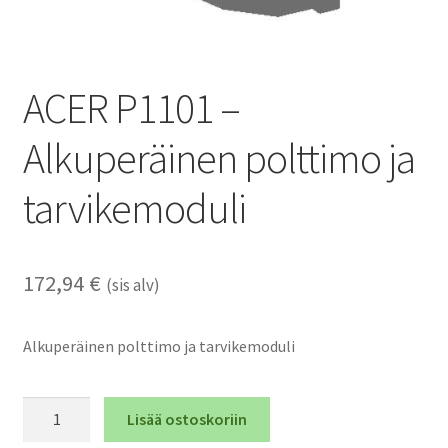
ACER P1101 –
Alkuperäinen polttimo ja
tarvikemoduli
172,94
€
(sis alv)
Alkuperäinen polttimo ja tarvikemoduli
ACER
Lisää ostoskoriin
P1101