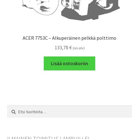
ACER 7753C – Alkuperäinen pelkkä polttimo
133,78
€
(sis alv)
Lisää ostoskoriin
Etsi:
Haku
ILMAINEN TOIMITUS LAMPUILLE!