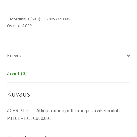
-
Alkuperäinen
polttimo
Tuotetunnus (SKU):
1020053749986
Osasto:
ACER
ja
tarvikemoduli
määrä
Kuvaus
Arviot (0)
Kuvaus
ACER P1101 – Alkuperäinen polttimo ja tarvikemoduli –
P1101 – EC.JC600.001