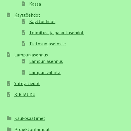
Kassa
Käyttöehdot
Käyttöehdot
Toimitus- ja palautusehdot
Tietosuojaseloste
Lampun asennus
Lampun asennus
Lampun valinta
Yhteystiedot
KIRJAUDU
Kaukosäätimet
Projektorilamput