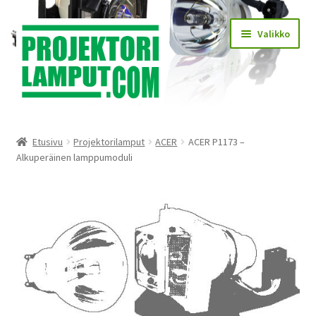
Siirry
Siirry
Valikko
navigointiin
sisältöön
Laajen
Kauppa
alemm
Etusivu
Projektorilamput
ACER
ACER P1173 –
tason
Laajen
Alkuperäinen lamppumoduli
Käyttöehdot
valikko
alemm
tason
Laajen
Lampun asennus
valikko
alemm
tason
Yhteystiedot
valikko
KIRJAUDU