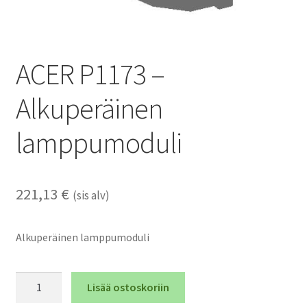
ACER P1173 –
Alkuperäinen
lamppumoduli
221,13
€
(sis alv)
Alkuperäinen lamppumoduli
ACER
Lisää ostoskoriin
P1173