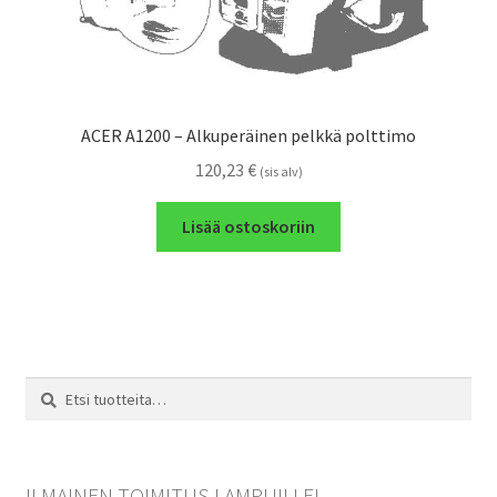
ACER A1200 – Alkuperäinen pelkkä polttimo
120,23
€
(sis alv)
Lisää ostoskoriin
Etsi:
Haku
ILMAINEN TOIMITUS LAMPUILLE!