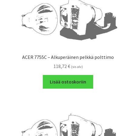
ACER 7755C – Alkuperäinen pelkkä polttimo
118,72
€
(sis alv)
Lisää ostoskoriin