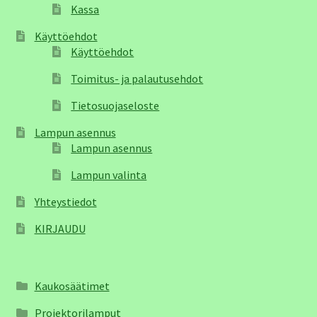
Kassa
Käyttöehdot
Käyttöehdot
Toimitus- ja palautusehdot
Tietosuojaseloste
Lampun asennus
Lampun asennus
Lampun valinta
Yhteystiedot
KIRJAUDU
Kaukosäätimet
Projektorilamput