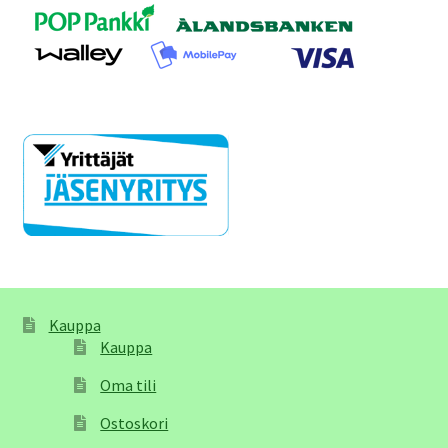
Kauppa
Kauppa
Oma tili
Ostoskori