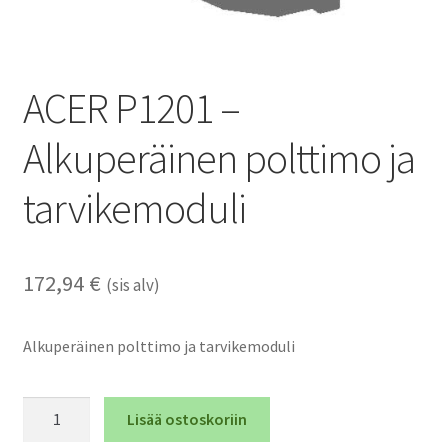
ACER P1201 –
Alkuperäinen polttimo ja
tarvikemoduli
172,94
€
(sis alv)
Alkuperäinen polttimo ja tarvikemoduli
ACER
Lisää ostoskoriin
P1201