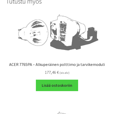
Tutustu myös
ACER 7765PA – Alkuperäinen polttimo ja tarvikemoduli
177,46
€
(sis alv)
Lisää ostoskoriin