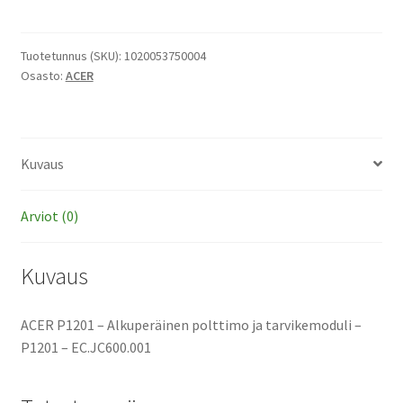
-
Alkuperäinen
polttimo
Tuotetunnus (SKU):
1020053750004
Osasto:
ACER
ja
tarvikemoduli
määrä
Kuvaus
Arviot (0)
Kuvaus
ACER P1201 – Alkuperäinen polttimo ja tarvikemoduli –
P1201 – EC.JC600.001