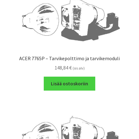
ACER 7765P – Tarvikepolttimo ja tarvikemoduli
148,84
€
(sis alv)
Lisää ostoskoriin