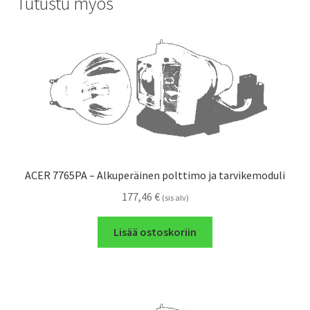
Tutustu myös
ACER 7765PA – Alkuperäinen polttimo ja tarvikemoduli
177,46
€
(sis alv)
Lisää ostoskoriin