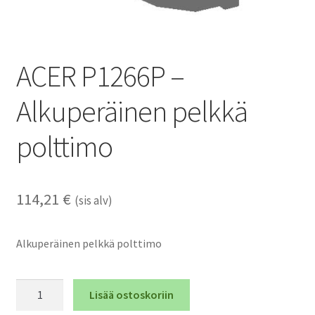
ACER P1266P –
Alkuperäinen pelkkä
polttimo
114,21
€
(sis alv)
Alkuperäinen pelkkä polttimo
ACER
Lisää ostoskoriin
P1266P