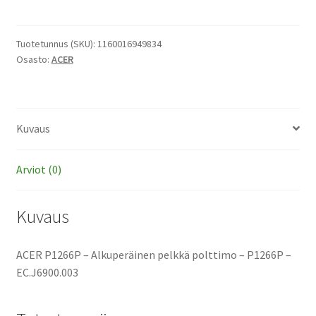
-
Alkuperäinen
pelkkä
Tuotetunnus (SKU):
1160016949834
Osasto:
ACER
polttimo
määrä
Kuvaus
Arviot (0)
Kuvaus
ACER P1266P – Alkuperäinen pelkkä polttimo – P1266P –
EC.J6900.003