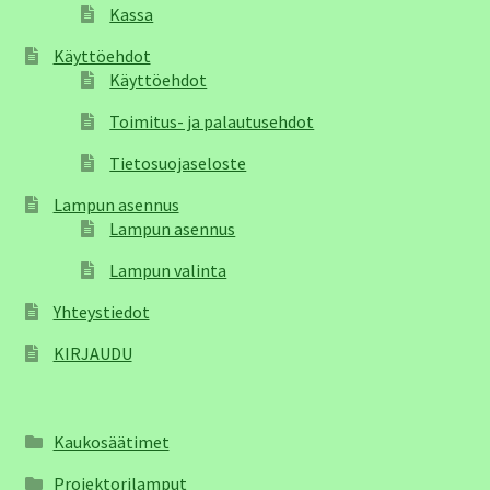
Kassa
Käyttöehdot
Käyttöehdot
Toimitus- ja palautusehdot
Tietosuojaseloste
Lampun asennus
Lampun asennus
Lampun valinta
Yhteystiedot
KIRJAUDU
Kaukosäätimet
Projektorilamput