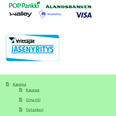
Kauppa
Kauppa
Oma tili
Ostoskori