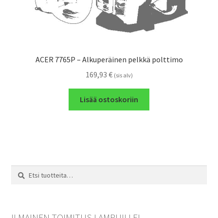
ACER 7765P – Alkuperäinen pelkkä polttimo
169,93
€
(sis alv)
Lisää ostoskoriin
Etsi:
Haku
ILMAINEN TOIMITUS LAMPUILLE!