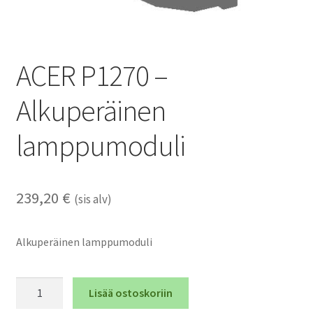
ACER P1270 –
Alkuperäinen
lamppumoduli
239,20
€
(sis alv)
Alkuperäinen lamppumoduli
ACER
Lisää ostoskoriin
P1270