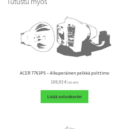
Tutustu myös
ACER 7763PS – Alkuperäinen pelkkä polttimo
169,93
€
(sis alv)
Lisää ostoskoriin