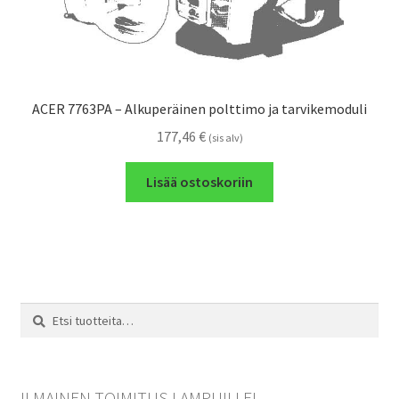
ACER 7763PA – Alkuperäinen polttimo ja tarvikemoduli
177,46
€
(sis alv)
Lisää ostoskoriin
Etsi:
Haku
ILMAINEN TOIMITUS LAMPUILLE!