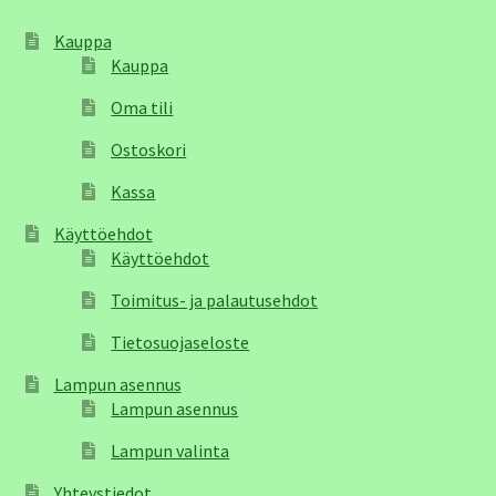
Kauppa
Kauppa
Oma tili
Ostoskori
Kassa
Käyttöehdot
Käyttöehdot
Toimitus- ja palautusehdot
Tietosuojaseloste
Lampun asennus
Lampun asennus
Lampun valinta
Yhteystiedot