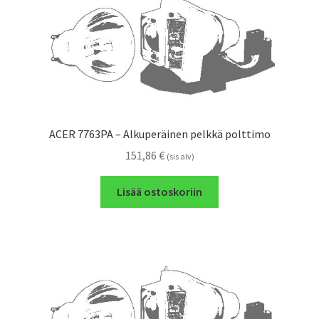
ACER 7763PA – Alkuperäinen pelkkä polttimo
151,86
€
(sis alv)
Lisää ostoskoriin