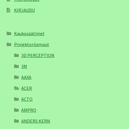
KIRJAUDU
Kaukosäätimet
Projektorilamput
3D PERCEPTION
3M
AAXA
ACER
ACTO
AMPRO
ANDERS KERN