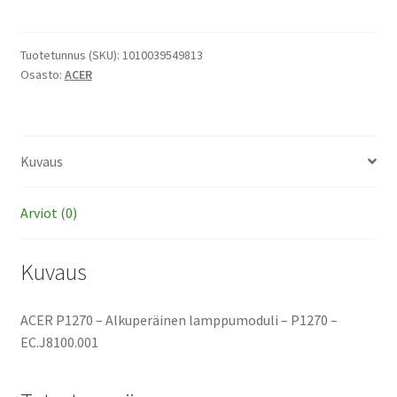
-
Alkuperäinen
lamppumoduli
Tuotetunnus (SKU):
1010039549813
Osasto:
ACER
määrä
Kuvaus
Arviot (0)
Kuvaus
ACER P1270 – Alkuperäinen lamppumoduli – P1270 –
EC.J8100.001