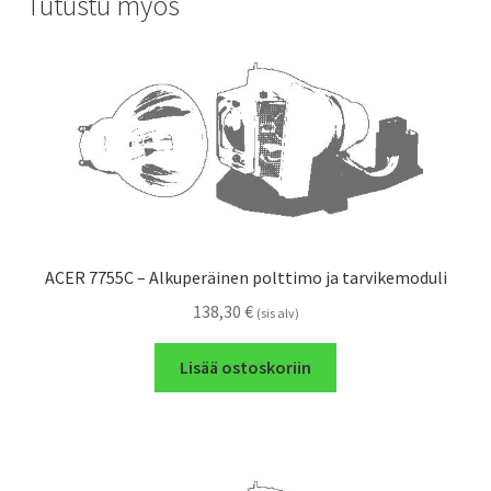
Tutustu myös
ACER 7755C – Alkuperäinen polttimo ja tarvikemoduli
138,30
€
(sis alv)
Lisää ostoskoriin