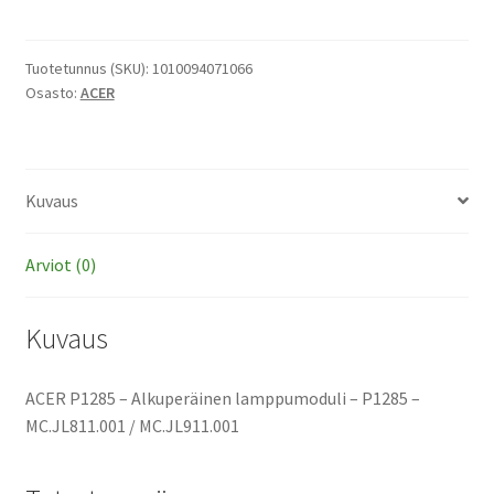
-
Alkuperäinen
lamppumoduli
Tuotetunnus (SKU):
1010094071066
Osasto:
ACER
määrä
Kuvaus
Arviot (0)
Kuvaus
ACER P1285 – Alkuperäinen lamppumoduli – P1285 –
MC.JL811.001 / MC.JL911.001