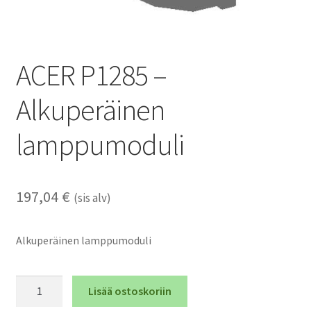
ACER P1285 –
Alkuperäinen
lamppumoduli
197,04
€
(sis alv)
Alkuperäinen lamppumoduli
ACER
Lisää ostoskoriin
P1285