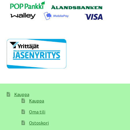
Kauppa
Kauppa
Oma tili
Ostoskori