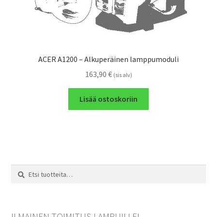
ACER A1200 – Alkuperäinen lamppumoduli
163,90
€
(sis alv)
Lisää ostoskoriin
Etsi:
Haku
ILMAINEN TOIMITUS LAMPUILLE!