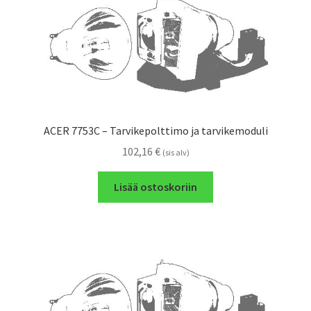
ACER 7753C – Tarvikepolttimo ja tarvikemoduli
102,16
€
(sis alv)
Lisää ostoskoriin