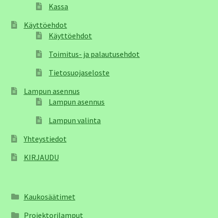
Kassa
Käyttöehdot
Käyttöehdot
Toimitus- ja palautusehdot
Tietosuojaseloste
Lampun asennus
Lampun asennus
Lampun valinta
Yhteystiedot
KIRJAUDU
Kaukosäätimet
Projektorilamput