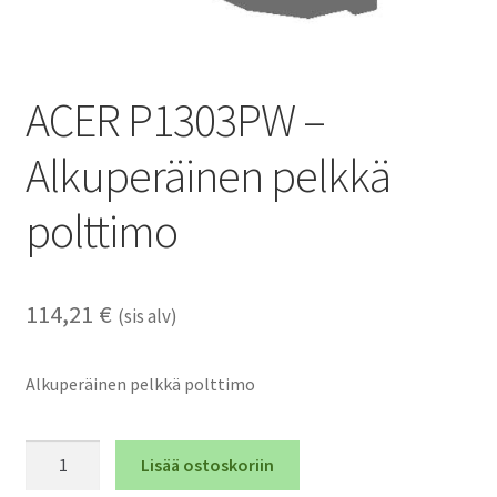
ACER P1303PW –
Alkuperäinen pelkkä
polttimo
114,21
€
(sis alv)
Alkuperäinen pelkkä polttimo
ACER
Lisää ostoskoriin
P1303PW