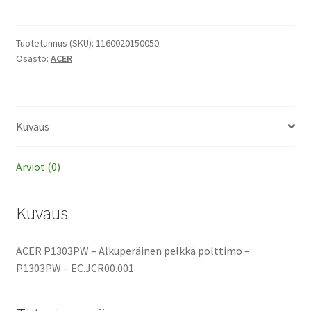
-
Alkuperäinen
pelkkä
Tuotetunnus (SKU):
1160020150050
Osasto:
ACER
polttimo
määrä
Kuvaus
Arviot (0)
Kuvaus
ACER P1303PW – Alkuperäinen pelkkä polttimo –
P1303PW – EC.JCR00.001