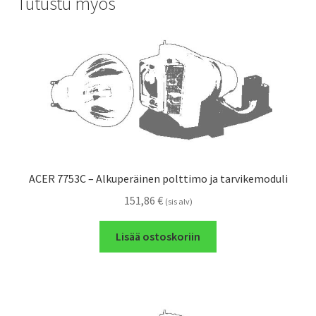
Tutustu myös
ACER 7753C – Alkuperäinen polttimo ja tarvikemoduli
151,86
€
(sis alv)
Lisää ostoskoriin