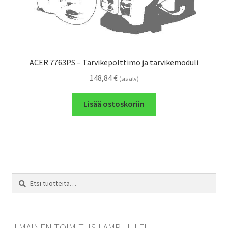
ACER 7763PS – Tarvikepolttimo ja tarvikemoduli
148,84
€
(sis alv)
Lisää ostoskoriin
Etsi:
Haku
ILMAINEN TOIMITUS LAMPUILLE!