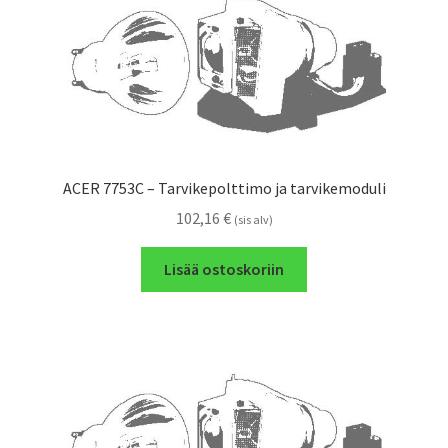
ACER 7753C – Tarvikepolttimo ja tarvikemoduli
102,16
€
(sis alv)
Lisää ostoskoriin