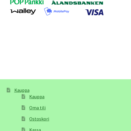
Kauppa
Kauppa
Oma tili
Ostoskori
Kassa