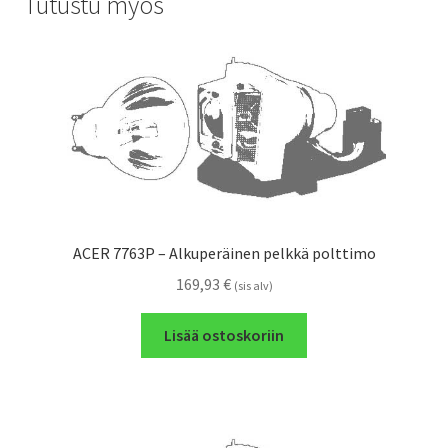
Tutustu myös
ACER 7763P – Alkuperäinen pelkkä polttimo
169,93
€
(sis alv)
Lisää ostoskoriin