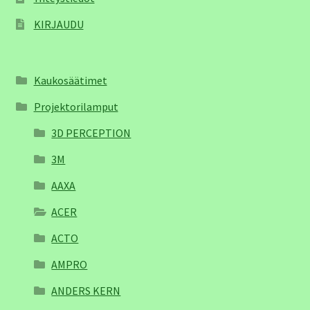
KIRJAUDU
Kaukosäätimet
Projektorilamput
3D PERCEPTION
3M
AAXA
ACER
ACTO
AMPRO
ANDERS KERN