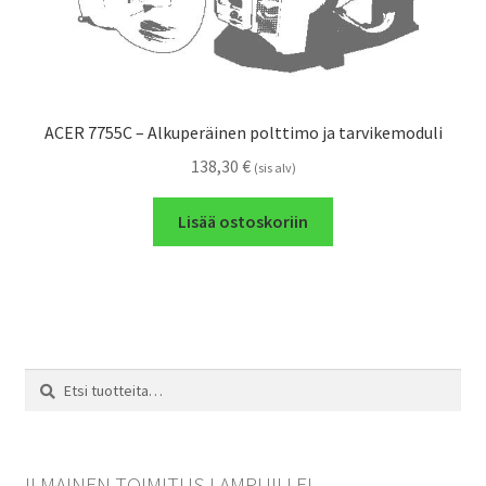
ACER 7755C – Alkuperäinen polttimo ja tarvikemoduli
138,30
€
(sis alv)
Lisää ostoskoriin
Etsi:
Haku
ILMAINEN TOIMITUS LAMPUILLE!