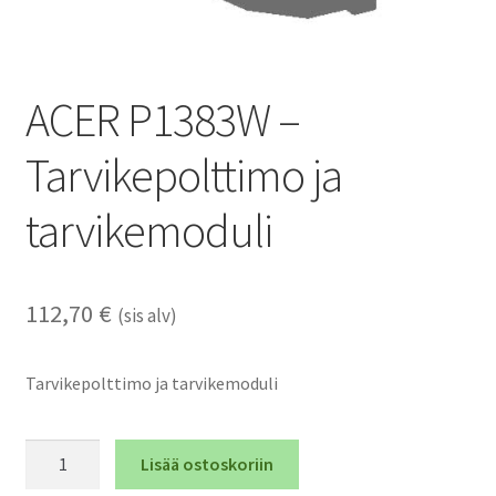
ACER P1383W –
Tarvikepolttimo ja
tarvikemoduli
112,70
€
(sis alv)
Tarvikepolttimo ja tarvikemoduli
ACER
Lisää ostoskoriin
P1383W