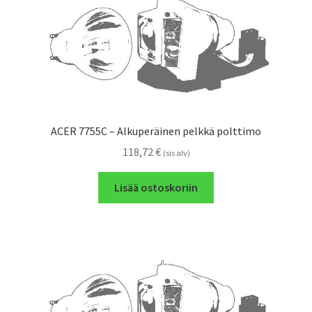
ACER 7755C – Alkuperäinen pelkkä polttimo
118,72
€
(sis alv)
Lisää ostoskoriin