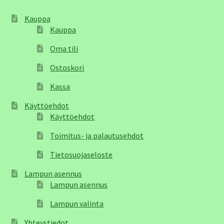
Kauppa
Kauppa
Oma tili
Ostoskori
Kassa
Käyttöehdot
Käyttöehdot
Toimitus- ja palautusehdot
Tietosuojaseloste
Lampun asennus
Lampun asennus
Lampun valinta
Yhteystiedot