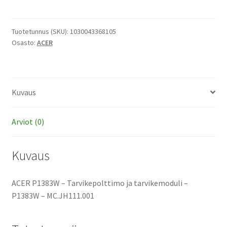
-
Tarvikepolttimo
ja
Tuotetunnus (SKU):
1030043368105
Osasto:
ACER
tarvikemoduli
määrä
Kuvaus
Arviot (0)
Kuvaus
ACER P1383W – Tarvikepolttimo ja tarvikemoduli –
P1383W – MC.JH111.001