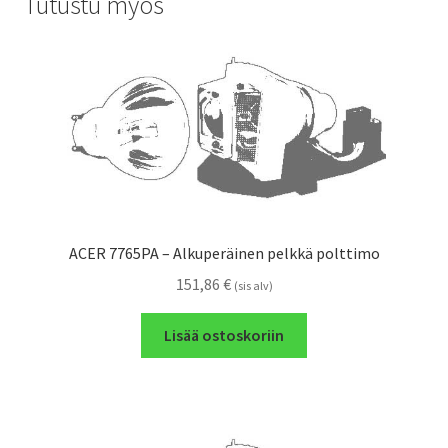
Tutustu myös
ACER 7765PA – Alkuperäinen pelkkä polttimo
151,86
€
(sis alv)
Lisää ostoskoriin