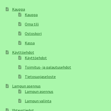
Kauppa
Kauppa
Oma tili
Ostoskori
Kassa
Käyttöehdot
Käyttöehdot
Toimitus- ja palautusehdot
Tietosuojaseloste
Lampun asennus
Lampun asennus
Lampun valinta
Yhteystiedot