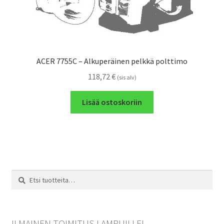
ACER 7755C – Alkuperäinen pelkkä polttimo
118,72
€
(sis alv)
Lisää ostoskoriin
Etsi:
Haku
ILMAINEN TOIMITUS LAMPUILLE!