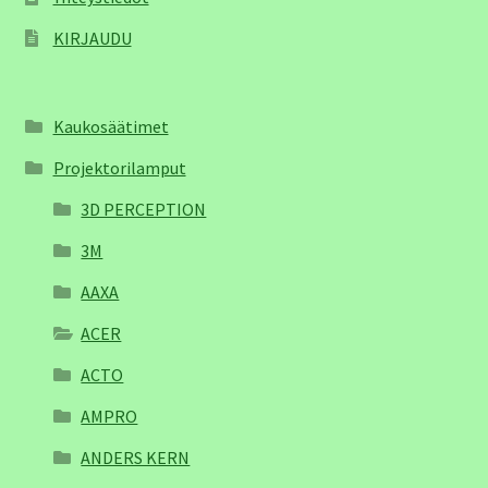
KIRJAUDU
Kaukosäätimet
Projektorilamput
3D PERCEPTION
3M
AAXA
ACER
ACTO
AMPRO
ANDERS KERN