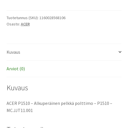
-
Alkuperäinen
pelkkä
Tuotetunnus (SKU):
1160028568106
Osasto:
ACER
polttimo
määrä
Kuvaus
Arviot (0)
Kuvaus
ACER P1510 – Alkuperäinen pelkkä polttimo – P1510 –
MC.JJT11.001