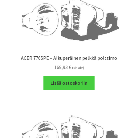
ACER 7765PE – Alkuperäinen pelkkä polttimo
169,93
€
(sis alv)
Lisää ostoskoriin