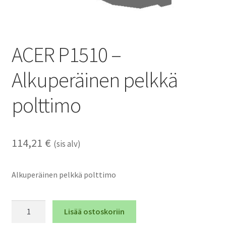
ACER P1510 –
Alkuperäinen pelkkä
polttimo
114,21
€
(sis alv)
Alkuperäinen pelkkä polttimo
ACER
Lisää ostoskoriin
P1510