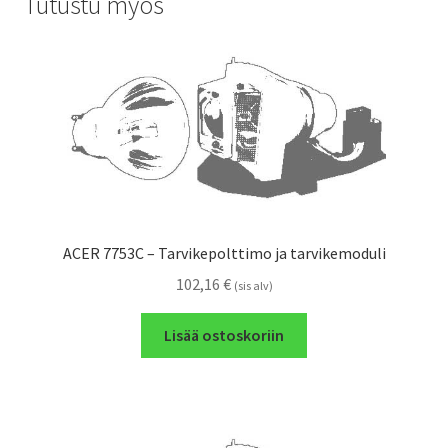
Tutustu myös
ACER 7753C – Tarvikepolttimo ja tarvikemoduli
102,16
€
(sis alv)
Lisää ostoskoriin