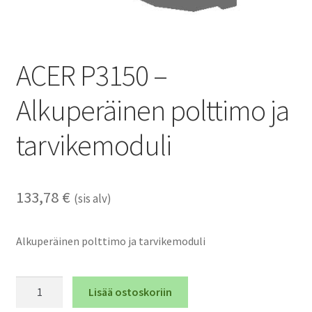
ACER P3150 –
Alkuperäinen polttimo ja
tarvikemoduli
133,78
€
(sis alv)
Alkuperäinen polttimo ja tarvikemoduli
ACER
Lisää ostoskoriin
P3150