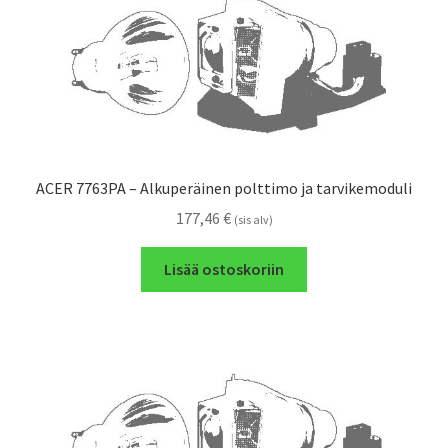
ACER 7763PA – Alkuperäinen polttimo ja tarvikemoduli
177,46
€
(sis alv)
Lisää ostoskoriin