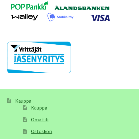
Kauppa
Kauppa
Oma tili
Ostoskori