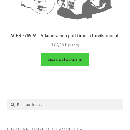
ACER 7765PA – Alkuperäinen polttimo ja tarvikemoduli
177,46
€
(sis alv)
Lisää ostoskoriin
Etsi:
Haku
ILMAINEN TOIMITUS LAMPUILLE!