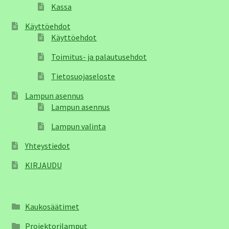
Kassa
Käyttöehdot
Käyttöehdot
Toimitus- ja palautusehdot
Tietosuojaseloste
Lampun asennus
Lampun asennus
Lampun valinta
Yhteystiedot
KIRJAUDU
Kaukosäätimet
Projektorilamput