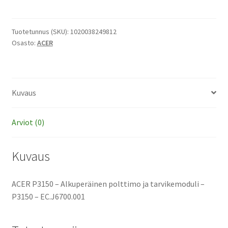
-
Alkuperäinen
polttimo
Tuotetunnus (SKU):
1020038249812
Osasto:
ACER
ja
tarvikemoduli
määrä
Kuvaus
Arviot (0)
Kuvaus
ACER P3150 – Alkuperäinen polttimo ja tarvikemoduli –
P3150 – EC.J6700.001