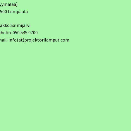
yymälää)
7500 Lempäälä
akko Salmijärvi
helin: 050 545 0700
ail: info(ät)projektorilamput.com