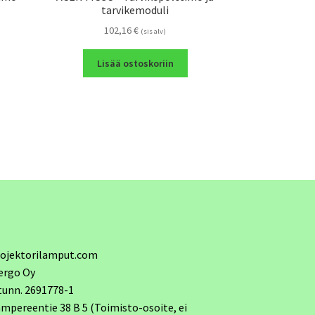
tarvikemoduli
102,16
€
(sis alv)
Lisää ostoskoriin
ojektorilamput.com
ergo Oy
tunn. 2691778-1
mpereentie 38 B 5 (Toimisto-osoite, ei