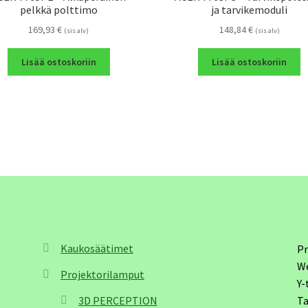
pelkkä polttimo
ja tarvikemoduli
169,93
€
148,84
€
(sis alv)
(sis alv)
Lisää ostoskoriin
Lisää ostoskoriin
Kaukosäätimet
Pr
W
Projektorilamput
Y-
3D PERCEPTION
Ta