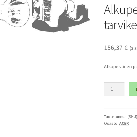
Alkupe
tarvik
156,37
€
(sis
Alkuperäinen po
ACER
P5207B
-
Alkuperäinen
polttimo
Tuotetunnus (SKU
Osasto:
ACER
ja
tarvikemoduli