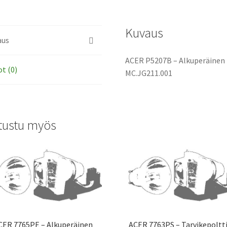
määrä
Kuvaus
aus
ACER P5207B – Alkuperäinen 
ot (0)
MC.JG211.001
tustu myös
CER 7765PE – Alkuperäinen
ACER 7763PS – Tarvikepolt