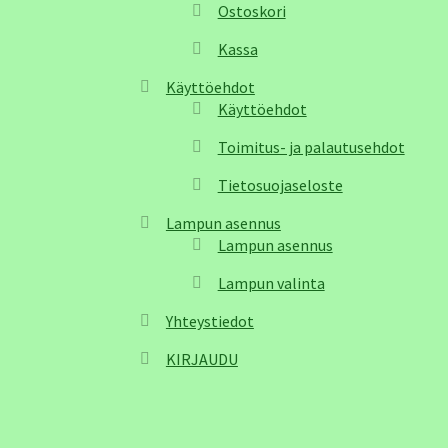
Ostoskori
Kassa
Käyttöehdot
Käyttöehdot
Toimitus- ja palautusehdot
Tietosuojaseloste
Lampun asennus
Lampun asennus
Lampun valinta
Yhteystiedot
KIRJAUDU