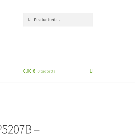
Etsi:
Haku
0,00
€
0 tuotetta
P5207B –