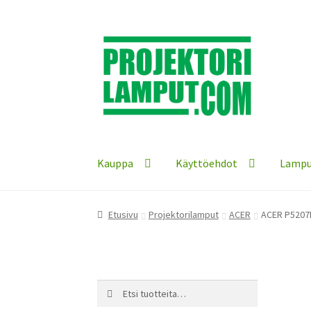
Siirry
Siirry
navigointiin
sisältöön
Kauppa
Käyttöehdot
Lampu
Etusivu
Projektorilamput
ACER
ACER P5207B
Etsi:
Haku