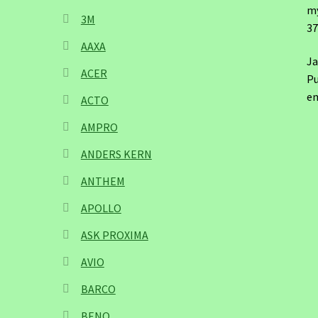
m
3M
3
AAXA
Ja
ACER
Pu
em
ACTO
AMPRO
ANDERS KERN
ANTHEM
APOLLO
ASK PROXIMA
AVIO
BARCO
BENQ