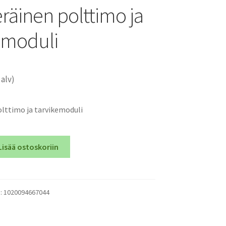
räinen polttimo ja
emoduli
 alv)
lttimo ja tarvikemoduli
Lisää ostoskoriin
):
1020094667044