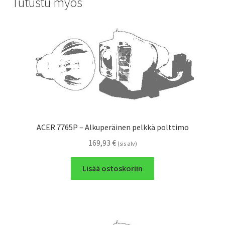
Tutustu myös
ACER 7765P – Alkuperäinen pelkkä polttimo
169,93
€
(sis alv)
Lisää ostoskoriin