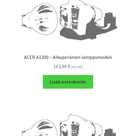
ACER A1200 – Alkuperäinen lamppumoduli
163,90
€
(sis alv)
Lisää ostoskoriin