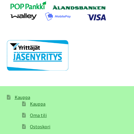
Kauppa
Kauppa
Oma tili
Ostoskori