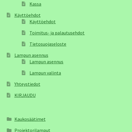
Kassa
Käyttöehdot
Käyttöehdot
Toimitus- ja palautusehdot
Tietosuojaseloste
Lampun asennus
Lampun asennus
Lampun valinta
Yhteystiedot
KIRJAUDU
Kaukosäätimet
Projektorilamput