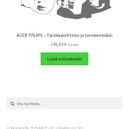
ACER 7763PS – Tarvikepolttimo ja tarvikemoduli
148,84
€
(sis alv)
Lisää ostoskoriin
Etsi:
Haku
ILMAINEN TOIMITUS LAMPUILLE!