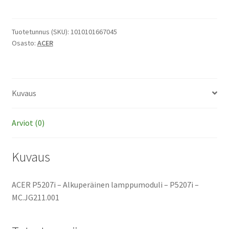
-
Alkuperäinen
lamppumoduli
Tuotetunnus (SKU):
1010101667045
Osasto:
ACER
määrä
Kuvaus
Arviot (0)
Kuvaus
ACER P5207i – Alkuperäinen lamppumoduli – P5207i –
MC.JG211.001