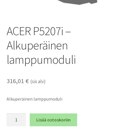
ACER P5207i –
Alkuperäinen
lamppumoduli
316,01
€
(sis alv)
Alkuperäinen lamppumoduli
ACER
Lisää ostoskoriin
P5207i