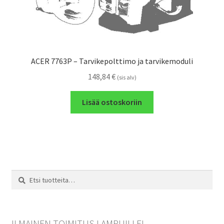
ACER 7763P – Tarvikepolttimo ja tarvikemoduli
148,84
€
(sis alv)
Lisää ostoskoriin
Etsi:
Haku
ILMAINEN TOIMITUS LAMPUILLE!