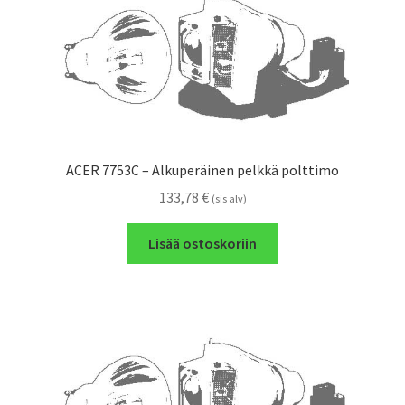
ACER 7753C – Alkuperäinen pelkkä polttimo
133,78
€
(sis alv)
Lisää ostoskoriin