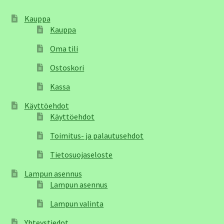
Kauppa
Kauppa
Oma tili
Ostoskori
Kassa
Käyttöehdot
Käyttöehdot
Toimitus- ja palautusehdot
Tietosuojaseloste
Lampun asennus
Lampun asennus
Lampun valinta
Yhteystiedot