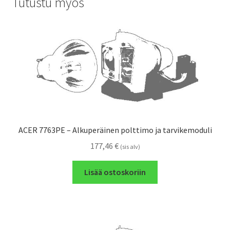
Tutustu myös
ACER 7763PE – Alkuperäinen polttimo ja tarvikemoduli
177,46
€
(sis alv)
Lisää ostoskoriin