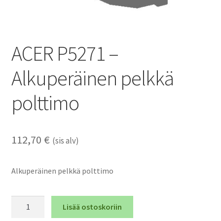
ACER P5271 –
Alkuperäinen pelkkä
polttimo
112,70
€
(sis alv)
Alkuperäinen pelkkä polttimo
ACER
Lisää ostoskoriin
P5271