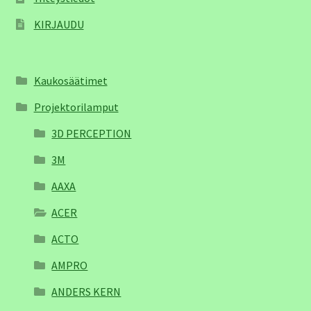
KIRJAUDU
Kaukosäätimet
Projektorilamput
3D PERCEPTION
3M
AAXA
ACER
ACTO
AMPRO
ANDERS KERN