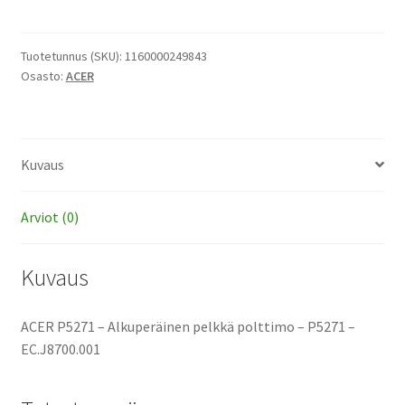
-
Alkuperäinen
pelkkä
Tuotetunnus (SKU):
1160000249843
Osasto:
ACER
polttimo
määrä
Kuvaus
Arviot (0)
Kuvaus
ACER P5271 – Alkuperäinen pelkkä polttimo – P5271 –
EC.J8700.001