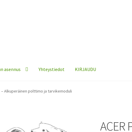
n asennus
Yhteystiedot
KIRJAUDU
 – Alkuperäinen polttimo ja tarvikemoduli
ACER P