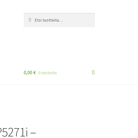
Etsi:
Haku
0,00
€
0 tuotetta
5271i –