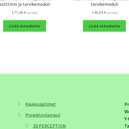
polttimo ja tarvikemoduli
tarvikemoduli
177,46
€
148,84
€
(sis alv)
(sis alv)
Lisää ostoskoriin
Lisää ostoskoriin
Kaukosäätimet
Pr
W
Projektorilamput
Y-
3D PERCEPTION
Ta