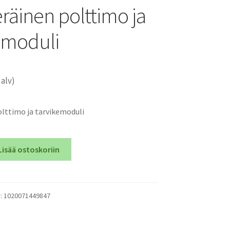
räinen polttimo ja
emoduli
 alv)
lttimo ja tarvikemoduli
Lisää ostoskoriin
):
1020071449847