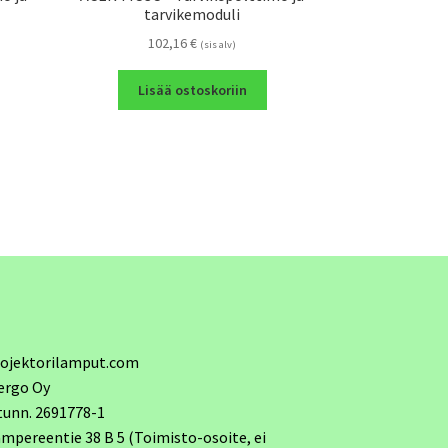
tarvikemoduli
102,16
€
(sis alv)
Lisää ostoskoriin
ojektorilamput.com
ergo Oy
tunn. 2691778-1
mpereentie 38 B 5 (Toimisto-osoite, ei