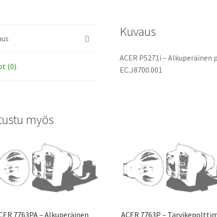
määrä
Kuvaus
aus
ACER P5271i – Alkuperäinen p
ot (0)
EC.J8700.001
tustu myös
CER 7763PA – Alkuperäinen
ACER 7763P – Tarvikepolttim