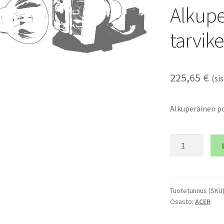
Alkupe
tarvik
225,65
€
(sis
Alkuperäinen po
ACER
P5271i
-
Alkuperäinen
polttimo
Tuotetunnus (SKU
Osasto:
ACER
ja
tarvikemoduli