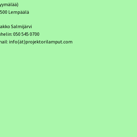
yymälää)
7500 Lempäälä
akko Salmijärvi
helin: 050 545 0700
ail: info(ät)projektorilamput.com