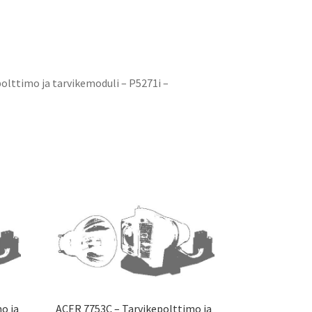
olttimo ja tarvikemoduli – P5271i –
o ja
ACER 7753C – Tarvikepolttimo ja