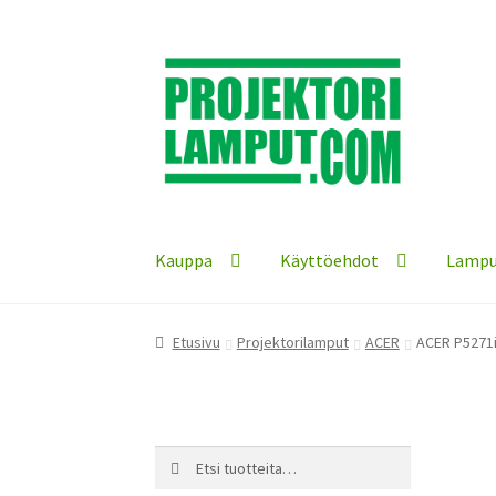
Siirry
Siirry
navigointiin
sisältöön
Kauppa
Käyttöehdot
Lampu
Etusivu
Projektorilamput
ACER
ACER P5271i
Etsi:
Haku