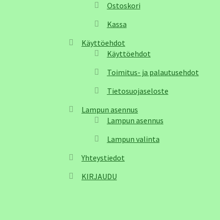
Ostoskori
Kassa
Käyttöehdot
Käyttöehdot
Toimitus- ja palautusehdot
Tietosuojaseloste
Lampun asennus
Lampun asennus
Lampun valinta
Yhteystiedot
KIRJAUDU