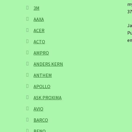
m
3M
3
AAXA
Ja
ACER
Pu
em
ACTO
AMPRO
ANDERS KERN
ANTHEM
APOLLO
ASK PROXIMA
AVIO
BARCO
BENQ