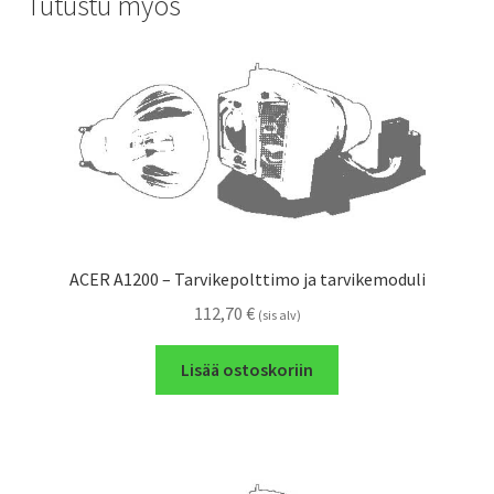
Tutustu myös
ACER A1200 – Tarvikepolttimo ja tarvikemoduli
112,70
€
(sis alv)
Lisää ostoskoriin