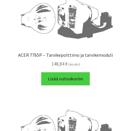
ACER 7765P – Tarvikepolttimo ja tarvikemoduli
148,84
€
(sis alv)
Lisää ostoskoriin