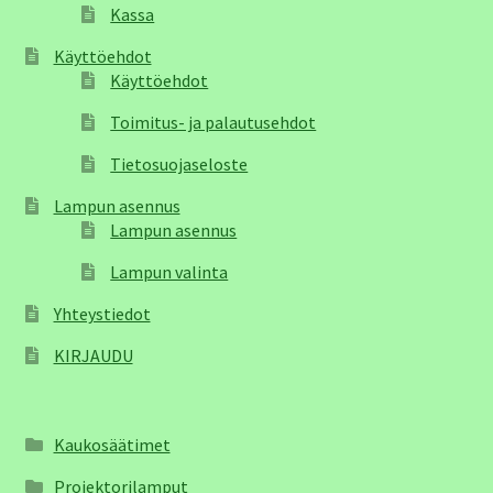
Kassa
Käyttöehdot
Käyttöehdot
Toimitus- ja palautusehdot
Tietosuojaseloste
Lampun asennus
Lampun asennus
Lampun valinta
Yhteystiedot
KIRJAUDU
Kaukosäätimet
Projektorilamput