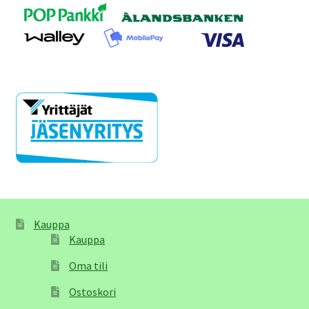
Kauppa
Kauppa
Oma tili
Ostoskori