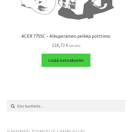
ACER 7755C – Alkuperäinen pelkkä polttimo
118,72
€
(sis alv)
Lisää ostoskoriin
Etsi:
Haku
ILMAINEN TOIMITUS LAMPUILLE!