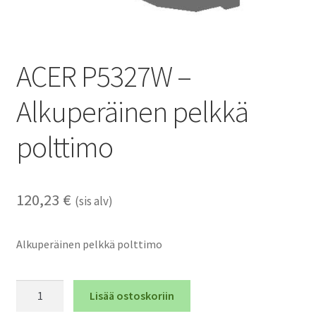
ACER P5327W –
Alkuperäinen pelkkä
polttimo
120,23
€
(sis alv)
Alkuperäinen pelkkä polttimo
ACER
Lisää ostoskoriin
P5327W