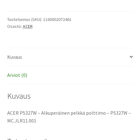
-
Alkuperäinen
pelkkä
Tuotetunnus (SKU):
1160002072461
Osasto:
ACER
polttimo
määrä
Kuvaus
Arviot (0)
Kuvaus
ACER P5327W – Alkuperäinen pelkkä polttimo – P5327W –
MC.JLR11.001