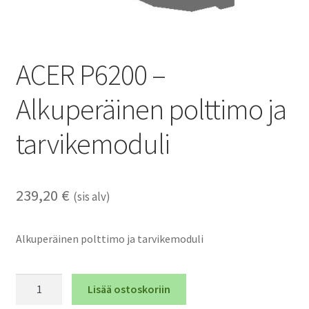
ACER P6200 –
Alkuperäinen polttimo ja
tarvikemoduli
239,20
€
(sis alv)
Alkuperäinen polttimo ja tarvikemoduli
ACER
Lisää ostoskoriin
P6200