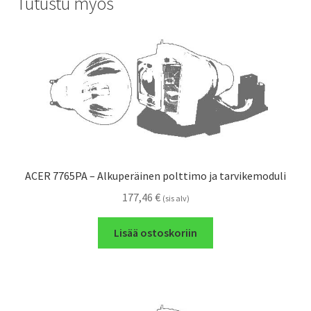
Tutustu myös
ACER 7765PA – Alkuperäinen polttimo ja tarvikemoduli
177,46
€
(sis alv)
Lisää ostoskoriin