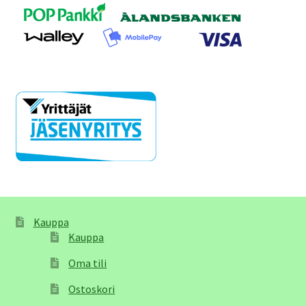
Kauppa
Kauppa
Oma tili
Ostoskori