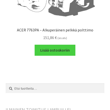
ACER 7763PA – Alkuperäinen pelkkä polttimo
151,86
€
(sis alv)
Lisää ostoskoriin
Etsi:
Haku
ILMAINEN TOIMITUS LAMPUILLE!