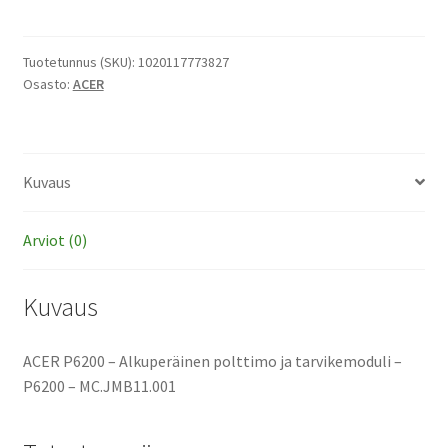
-
Alkuperäinen
polttimo
Tuotetunnus (SKU):
1020117773827
Osasto:
ACER
ja
tarvikemoduli
määrä
Kuvaus
Arviot (0)
Kuvaus
ACER P6200 – Alkuperäinen polttimo ja tarvikemoduli –
P6200 – MC.JMB11.001