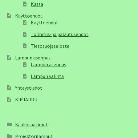
Kassa
Käyttöehdot
Käyttöehdot
Toimitus- ja palautusehdot
Tietosuojaseloste
Lampun asennus
Lampun asennus
Lampun valinta
Yhteystiedot
KIRJAUDU
Kaukosäätimet
Projektorilamput