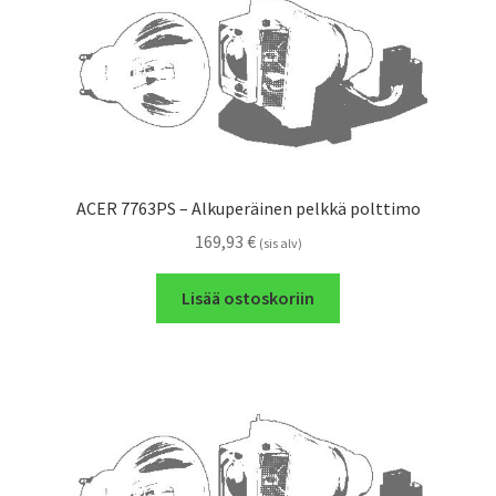
ACER 7763PS – Alkuperäinen pelkkä polttimo
169,93
€
(sis alv)
Lisää ostoskoriin