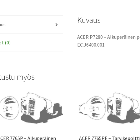
määrä
Kuvaus
aus
ACER P7280 – Alkuperäinen po
ot (0)
EC.J6400.001
tustu myös
CER 7765P – Alkuperäinen
ACER 7765PE – Tarvikepolt