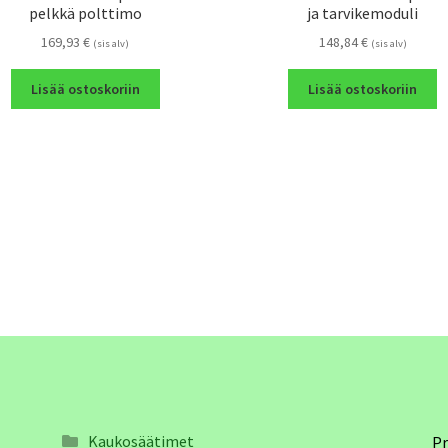
pelkkä polttimo
ja tarvikemoduli
169,93
€
148,84
€
(sis alv)
(sis alv)
Lisää ostoskoriin
Lisää ostoskoriin
Kaukosäätimet
Pr