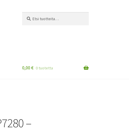
Etsi:
Haku
0,00
€
0 tuotetta
P7280 –