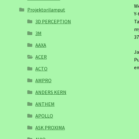
W
Projektorilamput
Y-
3D PERCEPTION
Ta
m
3M
3
AAXA
Ja
ACER
Pu
em
ACTO
AMPRO
ANDERS KERN
ANTHEM
APOLLO
ASK PROXIMA