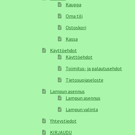
Kauppa
Oma tili
Ostoskori
Kassa
Käyttöehdot
Käyttöehdot
Toimitus- ja palautusehdot
Tietosuojaseloste
Lampun asennus
Lampun asennus
Lampun valinta
Yhteystiedot
KIRJAUDU