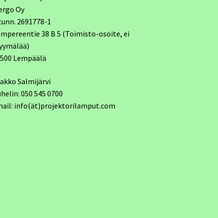
ergo Oy
tunn. 2691778-1
mpereentie 38 B 5 (Toimisto-osoite, ei
yymälää)
7500 Lempäälä
akko Salmijärvi
helin: 050 545 0700
ail: info(ät)projektorilamput.com