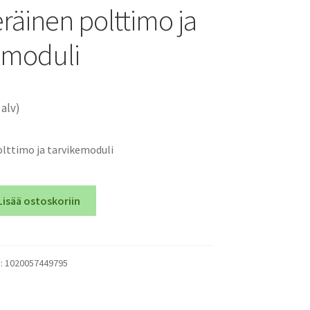
räinen polttimo ja
emoduli
 alv)
lttimo ja tarvikemoduli
Lisää ostoskoriin
):
1020057449795