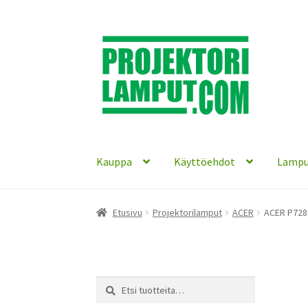
Siirry
Siirry
navigointiin
sisältöön
Kauppa
Käyttöehdot
Lampu
Etusivu
Projektorilamput
ACER
ACER P7280
Etsi:
Haku