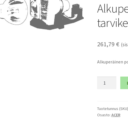
Alkupe
tarvik
261,79
€
(sis
Alkuperäinen po
ACER
P7280
-
Alkuperäinen
polttimo
Tuotetunnus (SKU
Osasto:
ACER
ja
tarvikemoduli