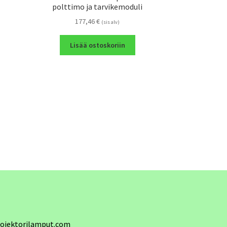
polttimo ja tarvikemoduli
177,46
€
(sis alv)
Lisää ostoskoriin
ojektorilamput.com