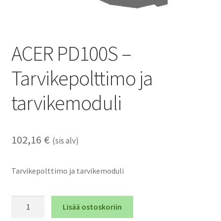
ACER PD100S –
Tarvikepolttimo ja
tarvikemoduli
102,16
€
(sis alv)
Tarvikepolttimo ja tarvikemoduli
ACER
Lisää ostoskoriin
PD100S