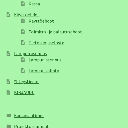
Kassa
Käyttöehdot
Käyttöehdot
Toimitus- ja palautusehdot
Tietosuojaseloste
Lampun asennus
Lampun asennus
Lampun valinta
Yhteystiedot
KIRJAUDU
Kaukosäätimet
Projektorilamput