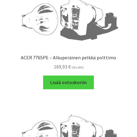
ACER 7765PE – Alkuperäinen pelkkä polttimo
169,93
€
(sis alv)
Lisää ostoskoriin