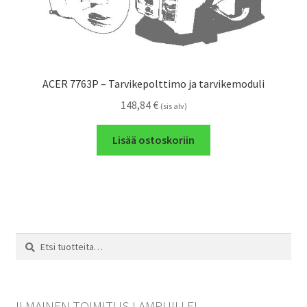
ACER 7763P – Tarvikepolttimo ja tarvikemoduli
148,84
€
(sis alv)
Lisää ostoskoriin
Etsi:
Haku
ILMAINEN TOIMITUS LAMPUILLE!