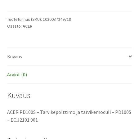
-
Tarvikepolttimo
ja
Tuotetunnus (SKU):
1030037349718
Osasto:
ACER
tarvikemoduli
määrä
Kuvaus
Arviot (0)
Kuvaus
ACER PD100S – Tarvikepolttimo ja tarvikemoduli – PD100S
– EC.J2101.001