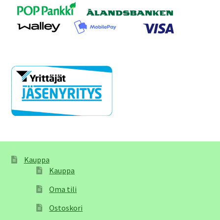
Kauppa
Kauppa
Oma tili
Ostoskori