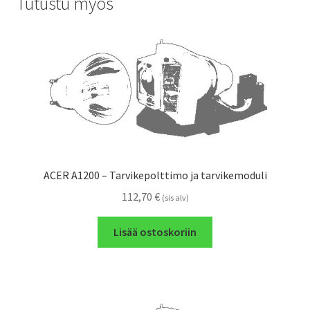
Tutustu myös
ACER A1200 – Tarvikepolttimo ja tarvikemoduli
112,70
€
(sis alv)
Lisää ostoskoriin