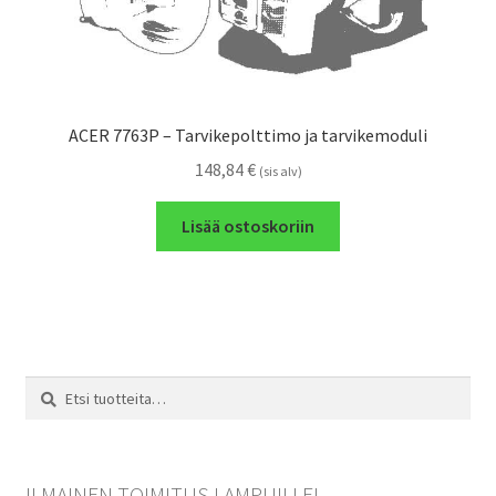
ACER 7763P – Tarvikepolttimo ja tarvikemoduli
148,84
€
(sis alv)
Lisää ostoskoriin
Etsi:
Haku
ILMAINEN TOIMITUS LAMPUILLE!