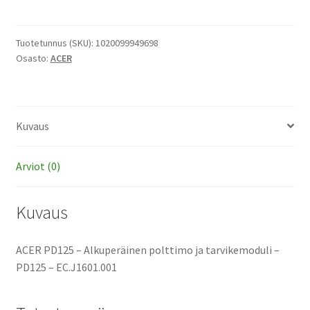
-
Alkuperäinen
polttimo
Tuotetunnus (SKU):
1020099949698
Osasto:
ACER
ja
tarvikemoduli
määrä
Kuvaus
Arviot (0)
Kuvaus
ACER PD125 – Alkuperäinen polttimo ja tarvikemoduli –
PD125 – EC.J1601.001