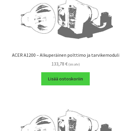
ACER A1200 – Alkuperäinen polttimo ja tarvikemoduli
133,78
€
(sis alv)
Lisää ostoskoriin