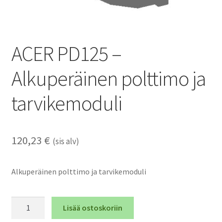
ACER PD125 –
Alkuperäinen polttimo ja
tarvikemoduli
120,23
€
(sis alv)
Alkuperäinen polttimo ja tarvikemoduli
ACER
Lisää ostoskoriin
PD125