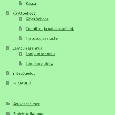
Kassa
Käyttöehdot
Käyttöehdot
Toimitus- ja palautusehdot
Tietosuojaseloste
Lampun asennus
Lampun asennus
Lampun valinta
Yhteystiedot
KIRJAUDU
Kaukosäätimet
Projektorilamput