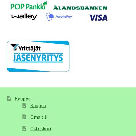
Kauppa
Kauppa
Oma tili
Ostoskori