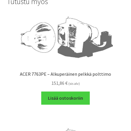
Tutustu myös
ACER 7763PE – Alkuperäinen pelkkä polttimo
151,86
€
(sis alv)
Lisää ostoskoriin