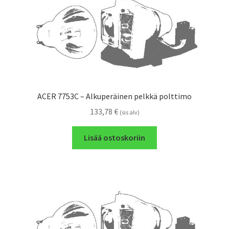
ACER 7753C – Alkuperäinen pelkkä polttimo
133,78
€
(sis alv)
Lisää ostoskoriin