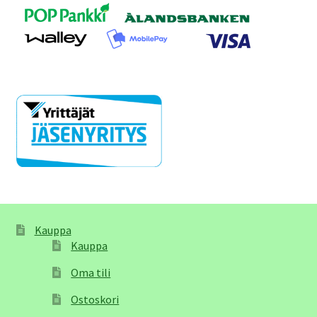
Kauppa
Kauppa
Oma tili
Ostoskori