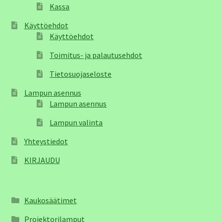
Kassa
Käyttöehdot
Käyttöehdot
Toimitus- ja palautusehdot
Tietosuojaseloste
Lampun asennus
Lampun asennus
Lampun valinta
Yhteystiedot
KIRJAUDU
Kaukosäätimet
Projektorilamput