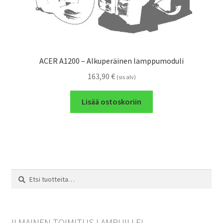
ACER A1200 – Alkuperäinen lamppumoduli
163,90
€
(sis alv)
Lisää ostoskoriin
Etsi:
Haku
ILMAINEN TOIMITUS LAMPUILLE!