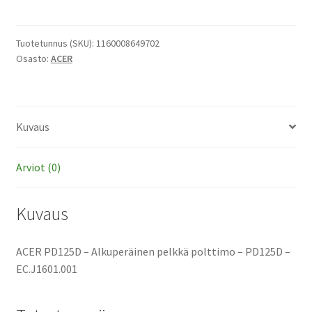
-
Alkuperäinen
pelkkä
Tuotetunnus (SKU):
1160008649702
Osasto:
ACER
polttimo
määrä
Kuvaus
Arviot (0)
Kuvaus
ACER PD125D – Alkuperäinen pelkkä polttimo – PD125D –
EC.J1601.001