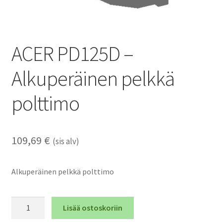
ACER PD125D –
Alkuperäinen pelkkä
polttimo
109,69
€
(sis alv)
Alkuperäinen pelkkä polttimo
ACER
Lisää ostoskoriin
PD125D