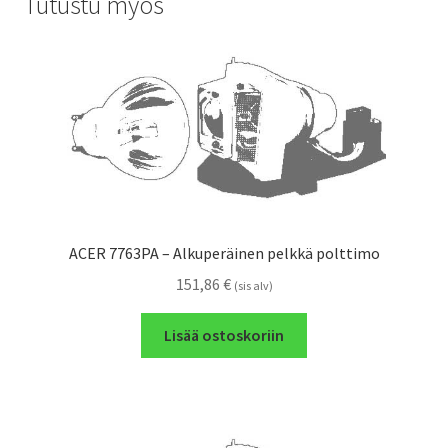
Tutustu myös
ACER 7763PA – Alkuperäinen pelkkä polttimo
151,86
€
(sis alv)
Lisää ostoskoriin