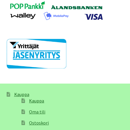
Kauppa
Kauppa
Oma tili
Ostoskori