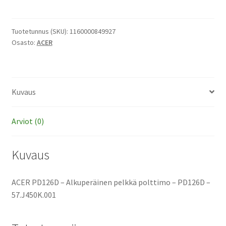
-
Alkuperäinen
pelkkä
Tuotetunnus (SKU):
1160000849927
Osasto:
ACER
polttimo
määrä
Kuvaus
Arviot (0)
Kuvaus
ACER PD126D – Alkuperäinen pelkkä polttimo – PD126D –
57.J450K.001