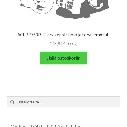
ACER 7763P – Tarvikepolttimo ja tarvikemoduli
148,84
€
(sis alv)
Lisää ostoskoriin
Etsi:
Haku
ILMAINEN TOIMITUS LAMPUILLE!