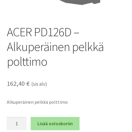
ACER PD126D –
Alkuperäinen pelkkä
polttimo
162,40
€
(sis alv)
Alkuperäinen pelkkä polttimo
ACER
Lisää ostoskoriin
PD126D