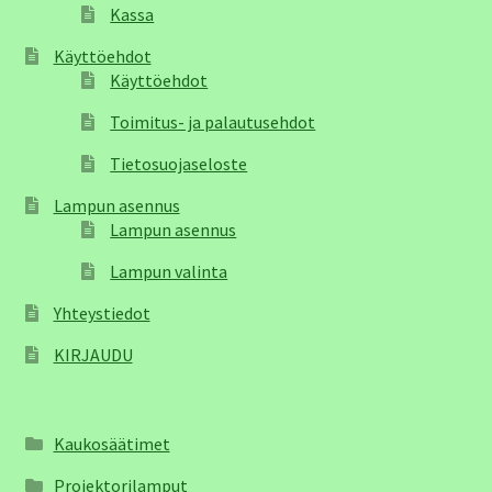
Kassa
Käyttöehdot
Käyttöehdot
Toimitus- ja palautusehdot
Tietosuojaseloste
Lampun asennus
Lampun asennus
Lampun valinta
Yhteystiedot
KIRJAUDU
Kaukosäätimet
Projektorilamput