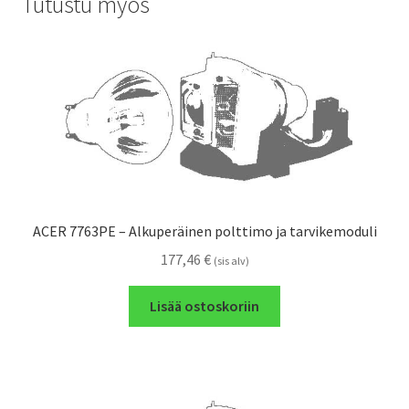
Tutustu myös
ACER 7763PE – Alkuperäinen polttimo ja tarvikemoduli
177,46
€
(sis alv)
Lisää ostoskoriin