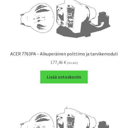
ACER 7763PA – Alkuperäinen polttimo ja tarvikemoduli
177,46
€
(sis alv)
Lisää ostoskoriin