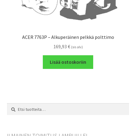
ACER 7763P – Alkuperäinen pelkkä polttimo
169,93
€
(sis alv)
Lisää ostoskoriin
Etsi:
Haku
ILMAINEN TOIMITUS LAMPUILLE!