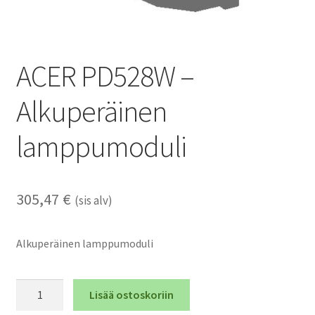
ACER PD528W –
Alkuperäinen
lamppumoduli
305,47
€
(sis alv)
Alkuperäinen lamppumoduli
ACER
Lisää ostoskoriin
PD528W