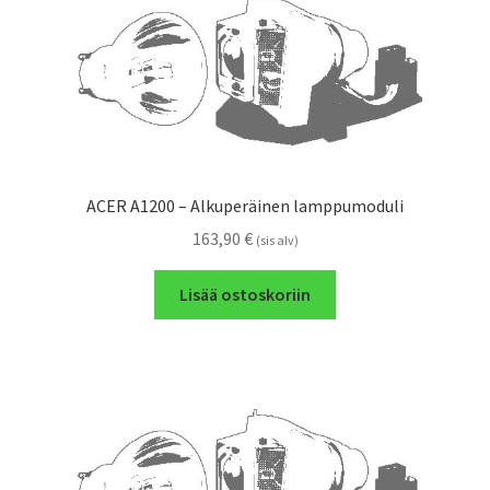
ACER A1200 – Alkuperäinen lamppumoduli
163,90
€
(sis alv)
Lisää ostoskoriin