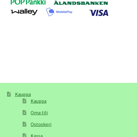
Kauppa
Kauppa
Oma tili
Ostoskori
Kassa