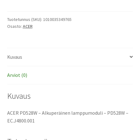
-
Alkuperäinen
lamppumoduli
Tuotetunnus (SKU):
1010035349765
Osasto:
ACER
määrä
Kuvaus
Arviot (0)
Kuvaus
ACER PD528W – Alkuperäinen lamppumoduli – PD528W –
EC.J4800.001