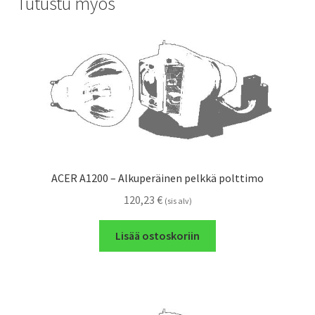
Tutustu myös
ACER A1200 – Alkuperäinen pelkkä polttimo
120,23
€
(sis alv)
Lisää ostoskoriin