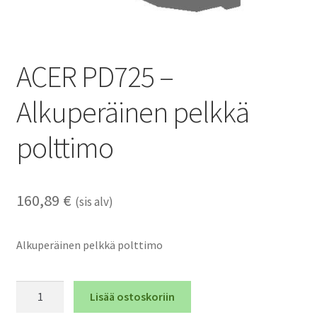
ACER PD725 –
Alkuperäinen pelkkä
polttimo
160,89
€
(sis alv)
Alkuperäinen pelkkä polttimo
ACER
Lisää ostoskoriin
PD725