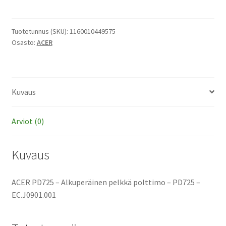
-
Alkuperäinen
pelkkä
Tuotetunnus (SKU):
1160010449575
Osasto:
ACER
polttimo
määrä
Kuvaus
Arviot (0)
Kuvaus
ACER PD725 – Alkuperäinen pelkkä polttimo – PD725 –
EC.J0901.001