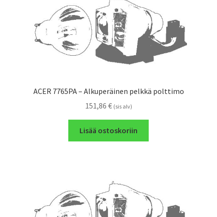
ACER 7765PA – Alkuperäinen pelkkä polttimo
151,86
€
(sis alv)
Lisää ostoskoriin