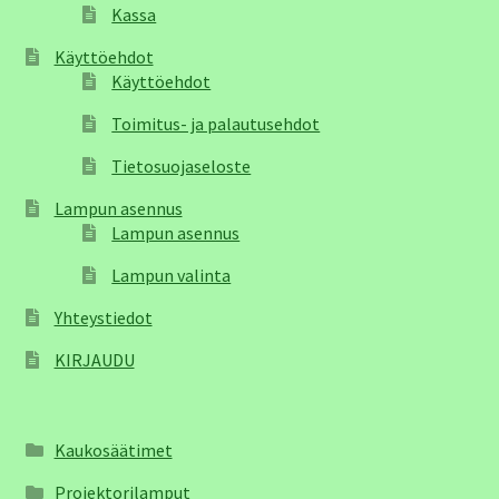
Kassa
Käyttöehdot
Käyttöehdot
Toimitus- ja palautusehdot
Tietosuojaseloste
Lampun asennus
Lampun asennus
Lampun valinta
Yhteystiedot
KIRJAUDU
Kaukosäätimet
Projektorilamput