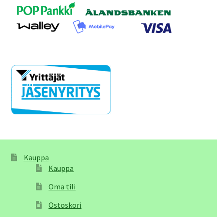
Kauppa
Kauppa
Oma tili
Ostoskori