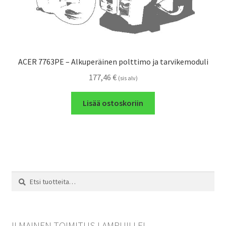
ACER 7763PE – Alkuperäinen polttimo ja tarvikemoduli
177,46
€
(sis alv)
Lisää ostoskoriin
Etsi:
Haku
ILMAINEN TOIMITUS LAMPUILLE!