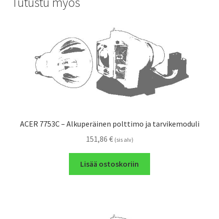
Tutustu myös
ACER 7753C – Alkuperäinen polttimo ja tarvikemoduli
151,86
€
(sis alv)
Lisää ostoskoriin