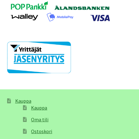
Kauppa
Kauppa
Oma tili
Ostoskori