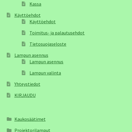
Kassa
Käyttöehdot
Käyttöehdot
Toimitus- ja palautusehdot
Tietosuojaseloste
Lampun asennus
Lampun asennus
Lampun valinta
Yhteystiedot
KIRJAUDU
Kaukosäätimet
Projektorilamput