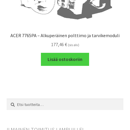
ACER 7765PA – Alkuperäinen polttimo ja tarvikemoduli
177,46
€
(sis alv)
Lisää ostoskoriin
Etsi:
Haku
ILMAINEN TOIMITUS LAMPUILLE!