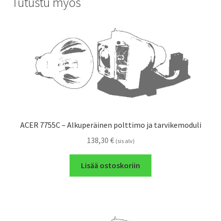
Tutustu myös
ACER 7755C – Alkuperäinen polttimo ja tarvikemoduli
138,30
€
(sis alv)
Lisää ostoskoriin