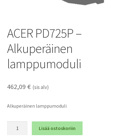
ACER PD725P –
Alkuperäinen
lamppumoduli
462,09
€
(sis alv)
Alkuperäinen lamppumoduli
ACER
Lisää ostoskoriin
PD725P