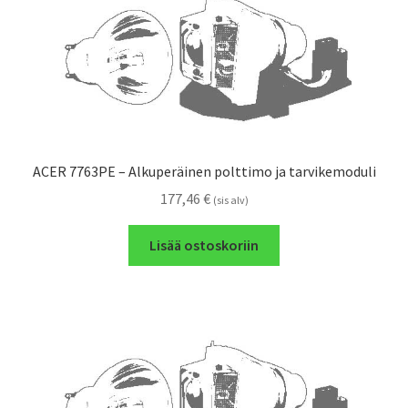
ACER 7763PE – Alkuperäinen polttimo ja tarvikemoduli
177,46
€
(sis alv)
Lisää ostoskoriin