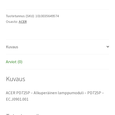
-
Alkuperäinen
lamppumoduli
Tuotetunnus (SKU):
1010035649574
Osasto:
ACER
määrä
Kuvaus
Arviot (0)
Kuvaus
ACER PD725P – Alkuperäinen lamppumoduli – PD725P –
EC.J0901.001