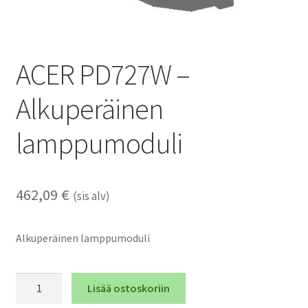
ACER PD727W –
Alkuperäinen
lamppumoduli
462,09
€
(sis alv)
Alkuperäinen lamppumoduli
ACER
Lisää ostoskoriin
PD727W