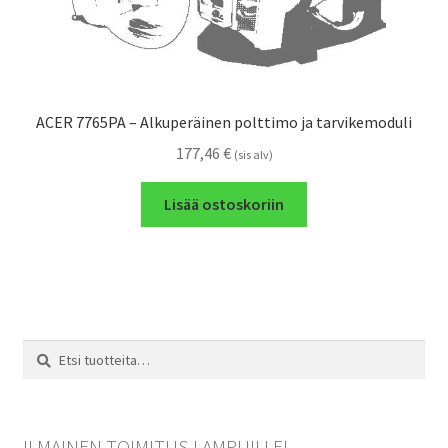
ACER 7765PA – Alkuperäinen polttimo ja tarvikemoduli
177,46
€
(sis alv)
Lisää ostoskoriin
Etsi:
Haku
ILMAINEN TOIMITUS LAMPUILLE!