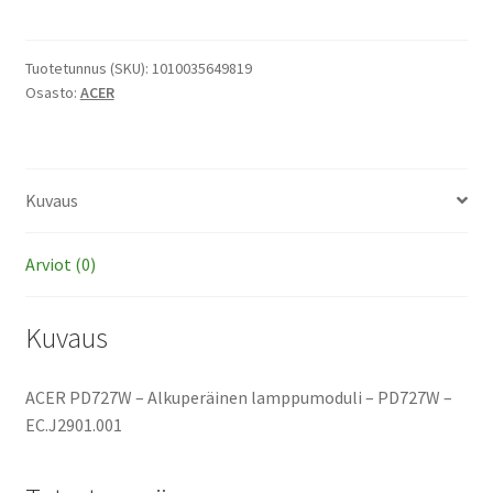
-
Alkuperäinen
lamppumoduli
Tuotetunnus (SKU):
1010035649819
Osasto:
ACER
määrä
Kuvaus
Arviot (0)
Kuvaus
ACER PD727W – Alkuperäinen lamppumoduli – PD727W –
EC.J2901.001