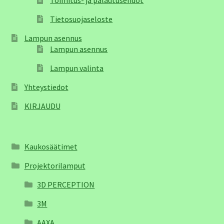
Tietosuojaseloste
Lampun asennus
Lampun asennus
Lampun valinta
Yhteystiedot
KIRJAUDU
Kaukosäätimet
Projektorilamput
3D PERCEPTION
3M
AAXA