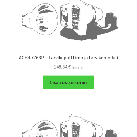
ACER 7763P – Tarvikepolttimo ja tarvikemoduli
148,84
€
(sis alv)
Lisää ostoskoriin