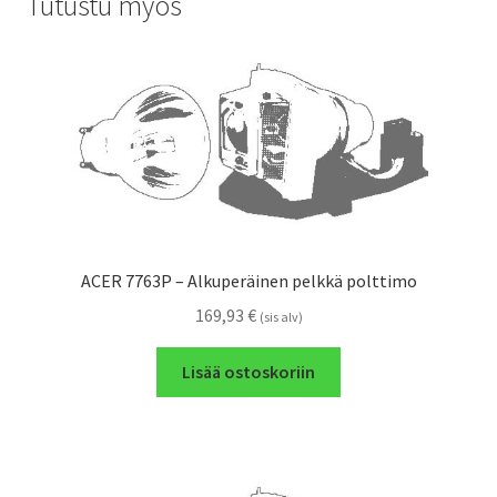
Tutustu myös
ACER 7763P – Alkuperäinen pelkkä polttimo
169,93
€
(sis alv)
Lisää ostoskoriin