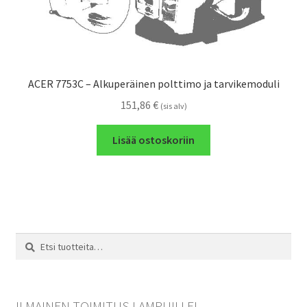
ACER 7753C – Alkuperäinen polttimo ja tarvikemoduli
151,86
€
(sis alv)
Lisää ostoskoriin
Etsi:
Haku
ILMAINEN TOIMITUS LAMPUILLE!