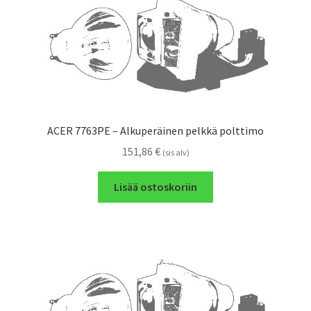
ACER 7763PE – Alkuperäinen pelkkä polttimo
151,86
€
(sis alv)
Lisää ostoskoriin