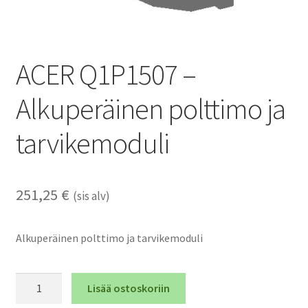
ACER Q1P1507 –
Alkuperäinen polttimo ja
tarvikemoduli
251,25
€
(sis alv)
Alkuperäinen polttimo ja tarvikemoduli
ACER
Lisää ostoskoriin
Q1P1507