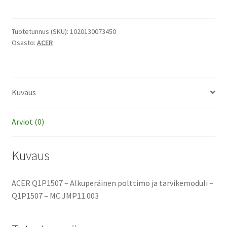
-
Alkuperäinen
polttimo
Tuotetunnus (SKU):
1020130073450
Osasto:
ACER
ja
tarvikemoduli
määrä
Kuvaus
Arviot (0)
Kuvaus
ACER Q1P1507 – Alkuperäinen polttimo ja tarvikemoduli –
Q1P1507 – MC.JMP11.003