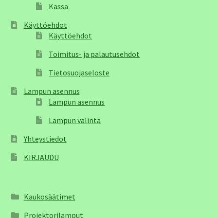
Kassa
Käyttöehdot
Käyttöehdot
Toimitus- ja palautusehdot
Tietosuojaseloste
Lampun asennus
Lampun asennus
Lampun valinta
Yhteystiedot
KIRJAUDU
Kaukosäätimet
Projektorilamput