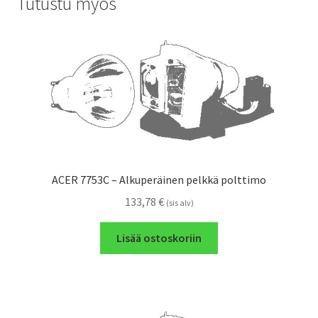
Tutustu myös
ACER 7753C – Alkuperäinen pelkkä polttimo
133,78
€
(sis alv)
Lisää ostoskoriin