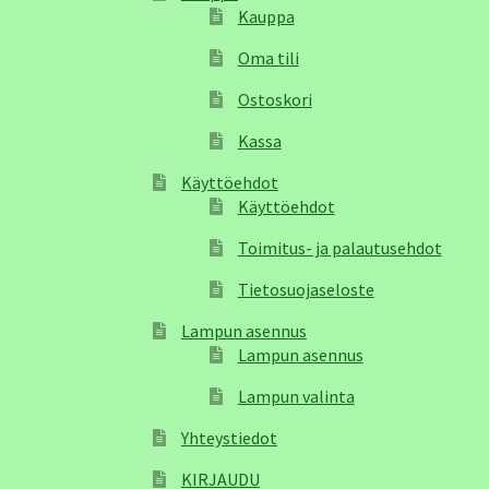
Kauppa
Oma tili
Ostoskori
Kassa
Käyttöehdot
Käyttöehdot
Toimitus- ja palautusehdot
Tietosuojaseloste
Lampun asennus
Lampun asennus
Lampun valinta
Yhteystiedot
KIRJAUDU