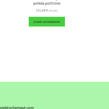
pelkkä polttimo
151,86
€
(sis alv)
Lisää ostoskoriin
ojektorilamput.com