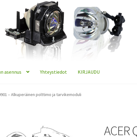
n asennus
Yhteystiedot
KIRJAUDU
01 – Alkuperäinen polttimo ja tarvikemoduli
ACER 