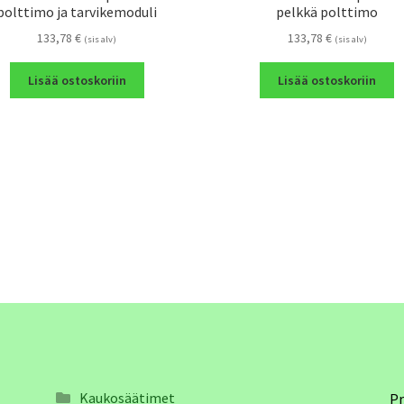
polttimo ja tarvikemoduli
pelkkä polttimo
133,78
€
133,78
€
(sis alv)
(sis alv)
Lisää ostoskoriin
Lisää ostoskoriin
Kaukosäätimet
Pr