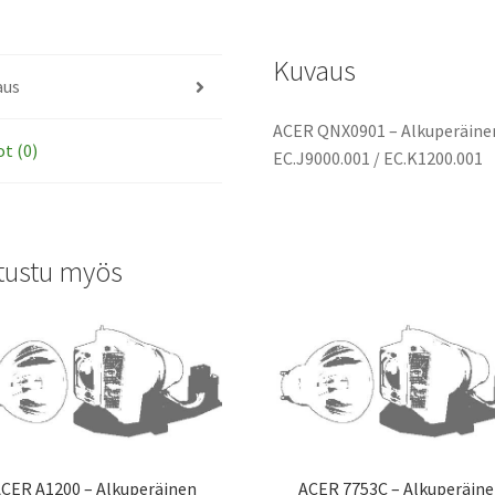
määrä
Kuvaus
aus
ACER QNX0901 – Alkuperäinen
ot (0)
EC.J9000.001 / EC.K1200.001
tustu myös
CER A1200 – Alkuperäinen
ACER 7753C – Alkuperäin