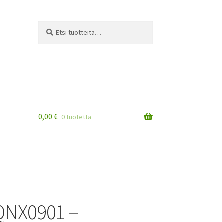
Etsi:
Haku
0,00
€
0 tuotetta
QNX0901 –