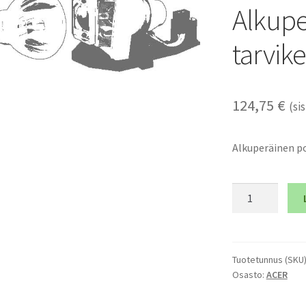
Alkupe
tarvik
124,75
€
(sis
Alkuperäinen po
ACER
QNX0901
-
Alkuperäinen
polttimo
Tuotetunnus (SKU
Osasto:
ACER
ja
tarvikemoduli