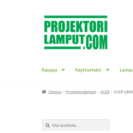
Siirry
Siirry
navigointiin
sisältöön
Kauppa
Käyttöehdot
Lampu
Etusivu
Projektorilamput
ACER
ACER QNX09
Etsi:
Haku