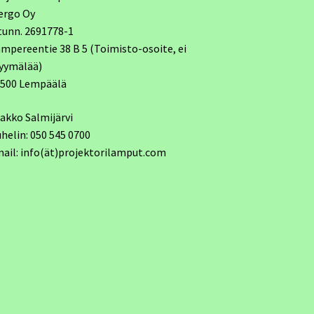
ergo Oy
tunn. 2691778-1
mpereentie 38 B 5 (Toimisto-osoite, ei
yymälää)
7500 Lempäälä
akko Salmijärvi
helin: 050 545 0700
ail: info(ät)projektorilamput.com