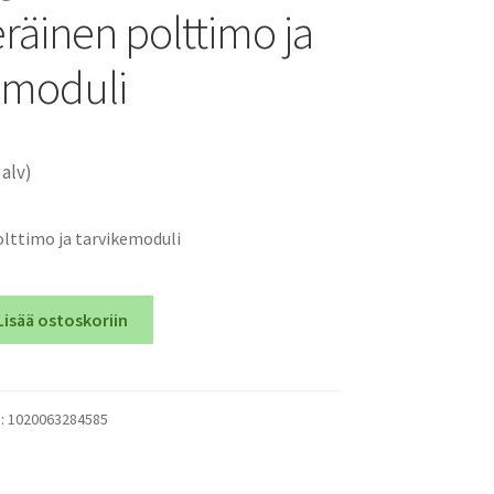
räinen polttimo ja
emoduli
 alv)
lttimo ja tarvikemoduli
Lisää ostoskoriin
):
1020063284585