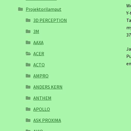
W
Projektorilamput
Y-
3D PERCEPTION
Ta
m
3M
3
AAXA
Ja
ACER
Pu
em
ACTO
AMPRO
ANDERS KERN
ANTHEM
APOLLO
ASK PROXIMA